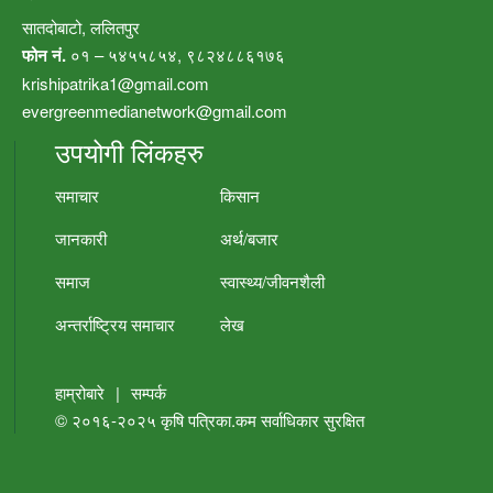
सातदोबाटो, ललितपुर
फोन नं.
०१ – ५४५५८५४, ९८२४८८६१७६
krishipatrika1@gmail.com
evergreenmedianetwork@gmail.com
उपयोगी लिंकहरु
समाचार
किसान
जानकारी
अर्थ/बजार
समाज
स्वास्थ्य/जीवनशैली
अन्तर्राष्ट्रिय समाचार
लेख
हाम्रोबारे
|
सम्पर्क
© २०१६-२०२५
कृषि पत्रिका.कम
सर्वाधिकार सुरक्षित