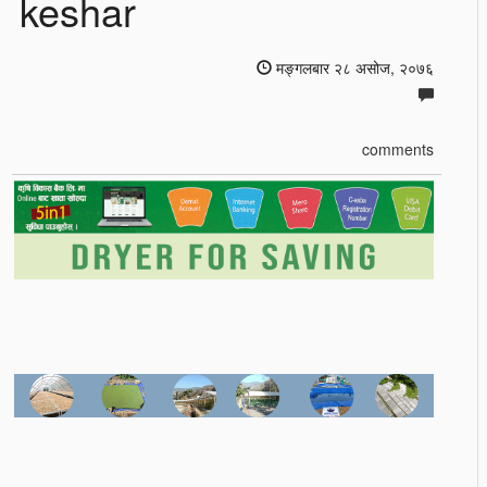
keshar
मङ्गलबार २८ असोज, २०७६
comments