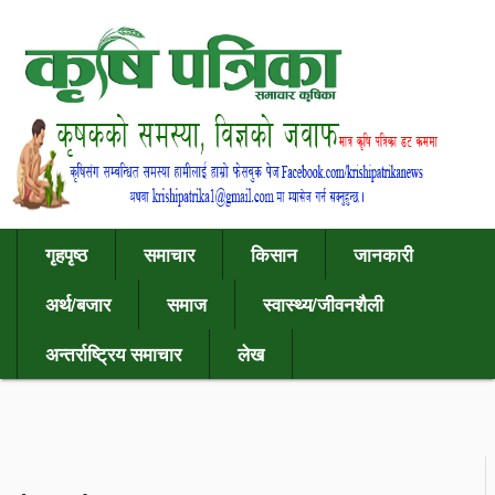
गृहपृष्ठ
समाचार
किसान
जानकारी
अर्थ/बजार
समाज
स्वास्थ्य/जीवनशैली
अन्तर्राष्ट्रिय समाचार
लेख