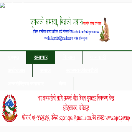
गृहपृष्ठ
समाचार
किसान
जानकारी
अर्थ/बजार
समाज
स्वास्थ्य/जीवनशैली
अन्तर्राष्ट्रिय समाचार
लेख