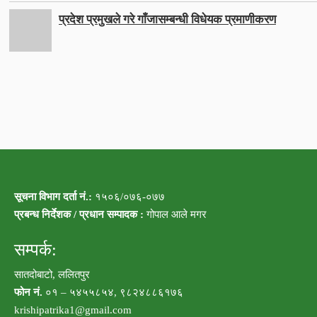
प्रदेश प्रमुखले गरे गाँजासम्बन्धी विधेयक प्रमाणीकरण
सूचना विभाग दर्ता नं.:
१५०६/०७६-०७७
प्रबन्ध निर्देशक / प्रधान सम्पादक :
गोपाल आले मगर
सम्पर्क:
सातदोबाटो, ललितपुर
फोन नं.
०१ – ५४५५८५४, ९८२४८८६१७६
krishipatrika1@gmail.com