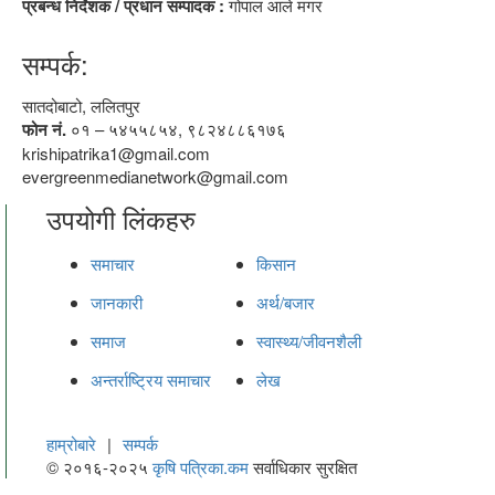
प्रबन्ध निर्देशक / प्रधान सम्पादक :
गोपाल आले मगर
सम्पर्क:
सातदोबाटो, ललितपुर
फोन नं.
०१ – ५४५५८५४, ९८२४८८६१७६
krishipatrika1@gmail.com
evergreenmedianetwork@gmail.com
उपयोगी लिंकहरु
समाचार
किसान
जानकारी
अर्थ/बजार
समाज
स्वास्थ्य/जीवनशैली
अन्तर्राष्ट्रिय समाचार
लेख
हाम्रोबारे
|
सम्पर्क
© २०१६-२०२५
कृषि पत्रिका.कम
सर्वाधिकार सुरक्षित