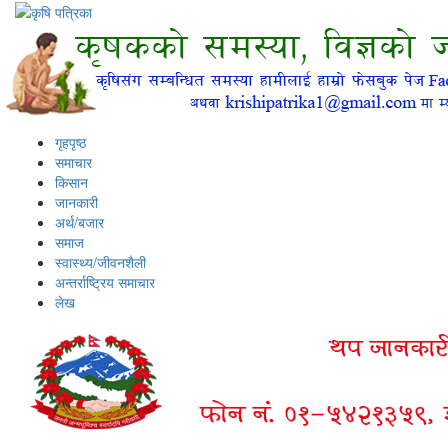
गृहपृष्ठ
समाचार
किसान
जानकारी
अर्थ/बजार
समाज
स्वास्थ्य/जीवनशैली
अन्तर्राष्ट्रिय समाचार
लेख