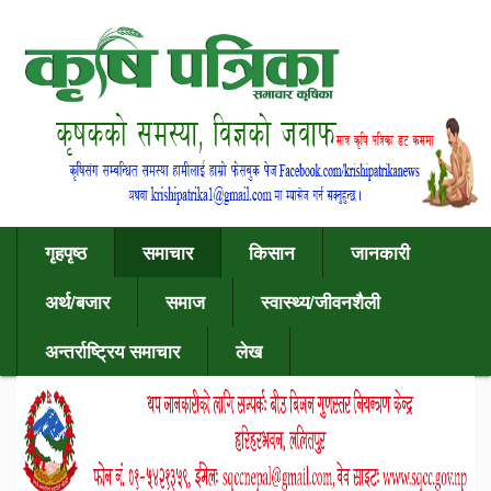
गृहपृष्ठ
समाचार
किसान
जानकारी
अर्थ/बजार
समाज
स्वास्थ्य/जीवनशैली
अन्तर्राष्ट्रिय समाचार
लेख