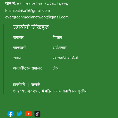
फोन नं.
०१ – ५४५५८५४, ९८२४८८६१७६
krishipatrika1@gmail.com
evergreenmedianetwork@gmail.com
उपयोगी लिंकहरु
समाचार
किसान
जानकारी
अर्थ/बजार
समाज
स्वास्थ्य/जीवनशैली
अन्तर्राष्ट्रिय समाचार
लेख
हाम्रोबारे
|
सम्पर्क
© २०१६-२०२५
कृषि पत्रिका.कम
सर्वाधिकार सुरक्षित