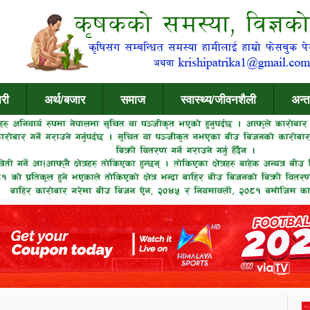
री
अर्थ/बजार
समाज
स्वास्थ्य/जीवनशैली
अन्त