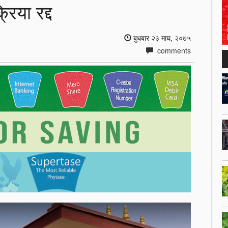
रिया रद्द
बुधबार २३ माघ, २०७५
comments