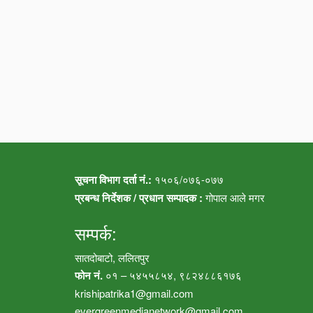
सूचना विभाग दर्ता नं.:
१५०६/०७६-०७७
प्रबन्ध निर्देशक / प्रधान सम्पादक :
गोपाल आले मगर
सम्पर्क:
सातदोबाटो, ललितपुर
फोन नं.
०१ – ५४५५८५४, ९८२४८८६१७६
krishipatrika1@gmail.com
evergreenmedianetwork@gmail.com