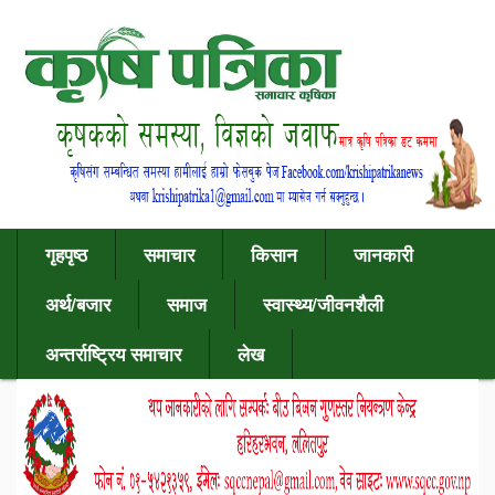
गृहपृष्ठ
समाचार
किसान
जानकारी
अर्थ/बजार
समाज
स्वास्थ्य/जीवनशैली
अन्तर्राष्ट्रिय समाचार
लेख