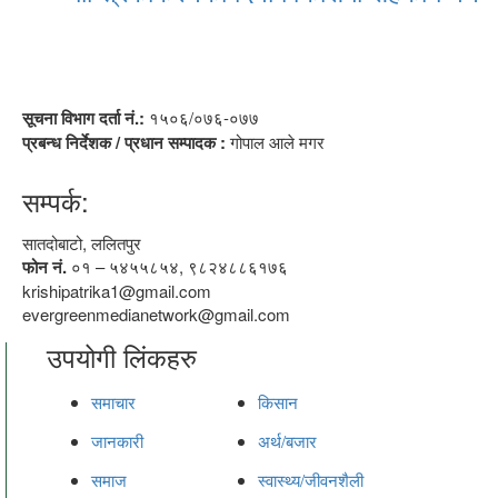
सूचना विभाग दर्ता नं.:
१५०६/०७६-०७७
प्रबन्ध निर्देशक / प्रधान सम्पादक :
गोपाल आले मगर
सम्पर्क:
सातदोबाटो, ललितपुर
फोन नं.
०१ – ५४५५८५४, ९८२४८८६१७६
krishipatrika1@gmail.com
evergreenmedianetwork@gmail.com
उपयोगी लिंकहरु
समाचार
किसान
जानकारी
अर्थ/बजार
समाज
स्वास्थ्य/जीवनशैली