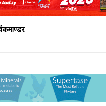
र्वकमाण्डर