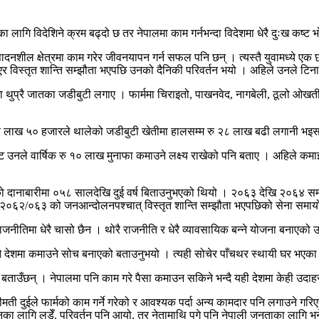
ीका लागि विदेशिने क्रम बढ्दो छ तर नेपालमा काम गर्नभन्दा विदेशमा धेरै दुःख कष्ट भोग
 उत्पादनशील क्षेत्रमा काम गरेर जीवनयापन गर्न सफल पनि छन् । त्यस्तै युवामध्ये 
 भएर विस्तृत शान्ति सम्झौता भएपछि उनको दैनिकी परिवर्तन भयो । अहिले उनले टिना ज
मा थुप्रै जातका जडीबुटी लगाए । फार्ममा चिराइतो, पाखनवेद, नागबेली, ठूलो ओखत
पाँच लाख ५० हजारले थालेको जडीबुटी खेतीमा हालसम्म रु २८ लाख बढी लगानी भ
ट उनले वार्षिक रु १० लाख मुनाफा कमाउने लक्ष्य राखेको पनि बताए । अहिले कमाइ
मको दानाबारीमा ०५८ सालदेखि दुई वर्ष बिताउनुभएको थियो । २०६३ देखि २०६४ सम्म द
ले २०६२/०६३ को जनआन्दोलनपश्चात् विस्तृत शान्ति सम्झौता भएपछिको सेना समा
नीतिमा धेरै चासो छैन । थोरै राजनीति र धेरै व्यावसायिक बन्ने योजना बनाएको 
आफ्नै देशमा कमाउने सोच बनाएको बताउनुभयो । त्यही सोचेर पाँचथर स्थायी घर भएका 
उनी बताउँछन् । नेपालमा पनि काम गरे पैसा कमाउन सकिने भन्दै यही देशमा केही उ
ीमती दुईले फार्मको काम गर्ने गरेको र आवश्यक पर्दा अन्य कामदार पनि लगाउने गर
र्तनका लागि लडेँ, परिवर्तन पनि आयो, तर नेतामाथि पुगे पनि नेपाली जनताका लागि