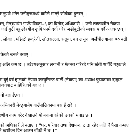
्नुपर्छ भनेर उनीहरूमध्ये कमैले मात्रै सोचेका हुन्छन् ।
एक छन्, मेन्छ्यायेम गाउँपालिका–६ का विनोद अधिकारी । उनी तत्कालीन नेकपा
डीबुटी बहुउद्देश्यीय कृषि फार्म दर्ता गरेर जडीबुटीको व्यवसाय गर्दै आएक छन् ।
ी, लोक्ता, मझिटो इन्द्रेणी, लोठसल्ला, सतुवा, वन लसुन, अलैँचीलगायत ५० बढी
इसकेको उनले बताए ।
 अलि कम छ । उद्देश्यअनुसार लगानी र मेहनत गरिरहे पनि खेती थपिँदै गएकाले
ुई वर्ष हालको नेपाल कम्युनिस्ट पार्टी (नेकपा) का अध्यक्ष पुष्पकमल दाहाल
योजनबाट बाहिरिएको बताए ।
उनी बताउँछन् ।
अधिकारी मेन्छ्यायेम गाउँपालिकामा बसाइँ सरे ।
दाहरणीय काम गरेर देखाउने योजनामा रहेको उनको भनाइ छ ।
िएको अधिकारीले बताए । “घर, परिवार तथा देशभन्दा टाढा रहेर जति नै पैसा कमाए
 भने खुशीका दिन आउन बाँकी नै छ ।”