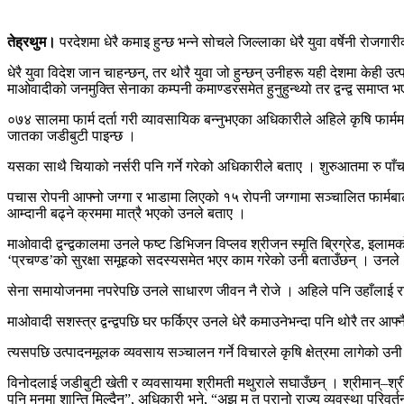
तेह्रथुम।
परदेशमा धेरै कमाइ हुन्छ भन्ने सोचले जिल्लाका धेरै युवा वर्षेनी रोजगार
धेरै युवा विदेश जान चाहन्छन्, तर थोरै युवा जो हुन्छन् उनीहरू यही देशमा केही
माओवादीको जनमुक्ति सेनाका कम्पनी कमाण्डरसमेत हुनुहुन्थ्यो तर द्वन्द्व समाप्त
०७४ सालमा फार्म दर्ता गरी व्यावसायिक बन्नुभएका अधिकारीले अहिले कृषि फार्म
जातका जडीबुटी पाइन्छ ।
यसका साथै चियाको नर्सरी पनि गर्ने गरेको अधिकारीले बताए । शुरुआतमा रु 
पचास रोपनी आफ्नो जग्गा र भाडामा लिएको १५ रोपनी जग्गामा सञ्चालित फार्मबा
आम्दानी बढ्ने क्रममा मात्रै भएको उनले बताए ।
माओवादी द्वन्द्वकालमा उनले फष्ट डिभिजन विप्लव श्रीजन स्मृति ब्रिग्रेड, इला
‘प्रचण्ड’को सुरक्षा समूहको सदस्यसमेत भएर काम गरेको उनी बताउँछन् । उन
सेना समायोजनमा नपरेपछि उनले साधारण जीवन नै रोजे । अहिले पनि उहाँलाई राज
माओवादी सशस्त्र द्वन्द्वपछि घर फर्किएर उनले धेरै कमाउनेभन्दा पनि थोरै तर 
त्यसपछि उत्पादनमूलक व्यवसाय सञ्चालन गर्ने विचारले कृषि क्षेत्रमा लागेको 
विनोदलाई जडीबुटी खेती र व्यवसायमा श्रीमती मथुराले सघाउँछन् । श्रीमान्–श्र
पनि मनमा शान्ति मिल्दैन”, अधिकारी भने, “अझ म त पुरानो राज्य व्यवस्था परिव