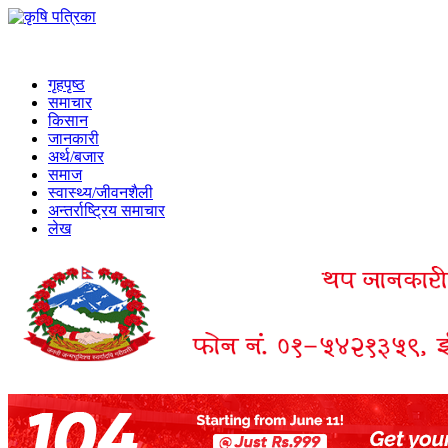
गृहपृष्ठ
समाचार
किसान
जानकारी
अर्थ/बजार
समाज
स्वास्थ्य/जीवनशैली
अन्तर्राष्ट्रिय समाचार
लेख