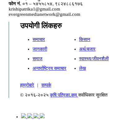
फोन नं.
०१ – ५४५५८५४, ९८२४८८६१७६
krishipatrika1@gmail.com
evergreenmedianetwork@gmail.com
उपयोगी लिंकहरु
समाचार
किसान
जानकारी
अर्थ/बजार
समाज
स्वास्थ्य/जीवनशैली
अन्तर्राष्ट्रिय समाचार
लेख
हाम्रोबारे
|
सम्पर्क
© २०१६-२०२५
कृषि पत्रिका.कम
सर्वाधिकार सुरक्षित