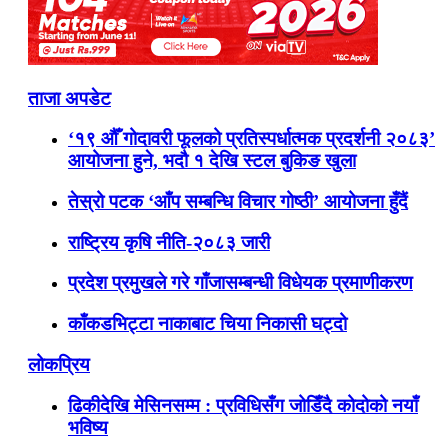
ताजा अपडेट
‘१९ औँ गोदावरी फूलको प्रतिस्पर्धात्मक प्रदर्शनी २०८३’
आयोजना हुने, भदौ १ देखि स्टल बुकिङ खुला
तेस्रो पटक ‘आँप सम्बन्धि विचार गोष्ठी’ आयोजना हुँदैं
राष्ट्रिय कृषि नीति-२०८३ जारी
प्रदेश प्रमुखले गरे गाँजासम्बन्धी विधेयक प्रमाणीकरण
काँकडभिट्टा नाकाबाट चिया निकासी घट्दो
लोकप्रिय
ढिकीदेखि मेसिनसम्म : प्रविधिसँग जोडिँदै कोदोको नयाँ
भविष्य