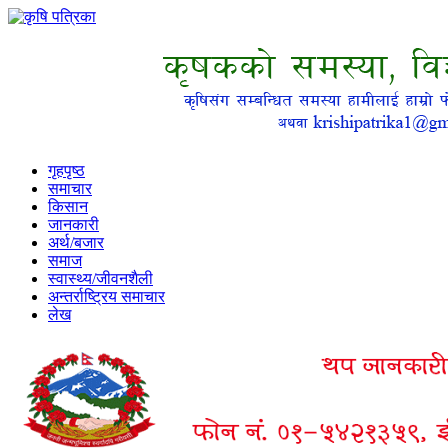
गृहपृष्ठ
समाचार
किसान
जानकारी
अर्थ/बजार
समाज
स्वास्थ्य/जीवनशैली
अन्तर्राष्ट्रिय समाचार
लेख