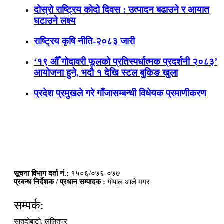
दोस्रो राष्ट्रिय कोदो दिवस : उत्पादन बढाउने र आयात
घटाउने लक्ष्य
राष्ट्रिय कृषि नीति-२०८३ जारी
‘१९ औँ गोदावरी फूलको प्रतिस्पर्धात्मक प्रदर्शनी २०८३’
आयोजना हुने, भदौ १ देखि स्टल बुकिङ खुला
प्रदेश प्रमुखले गरे गाँजासम्बन्धी विधेयक प्रमाणीकरण
सूचना विभाग दर्ता नं.:
१५०६/०७६-०७७
प्रबन्ध निर्देशक / प्रधान सम्पादक :
गोपाल आले मगर
सम्पर्क:
सातदोबाटो, ललितपुर