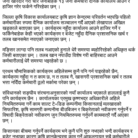
जना खरिदार गरी चार जनाबाहेक १३ जना कर्मचारी दैनिक कार्यालय आउने र
हाजिर गरेर फर्कने गरिरहेका छन् ।
जिल्ला कृषि विकास कार्यालयबाट कृषि ज्ञान केन्द्रमा परिवर्तन भएपछि पहिलो
कर्मचारीका रुपमा दैनिक कार्यालय सञ्चालन गर्दै आएको लेखापाल अखिल
खड्काले बताएका छन् । कार्यक्रम नहुँदा कार्यालय आउने हाजिर गर्ने र
फर्किनेबाहेक केही भएको कार्यक्रम र बजेट नहुँदा दैनिक प्रशासनिक खर्च र
तलब खानसमेत नपाएको जनाएका छन् ।
मङ्सिर लाग्दा पनि तलब नआएको हुनाले धेरै समस्या ब्यहोरिरहेको अधिकृत थर्क
जिसी बताएका छन् । तलब खान नपाउँदा विशेष गरी बाहिरबाट आउने
कर्मचारीलाई धेरै समस्या भइरहेको छ ।
प्रथम चौमासिकको कार्यक्रम अहिलेसम्म कुनै पनि गर्न पाइरहेको छैन,
कार्यक्रम नहुँदा न त काम छ, न त तलब नै, खासगरी प्रशासनिक खर्च र तलब
भत्ता नदिँदा कर्मचारी ठूलो मर्कामा परेका छन् ।
संविधानको सङ्घीय संरचनाअनुसारको नयाँ कार्यालय भएकाले हाललाई कुनै
पनि कार्यक्रम छैन । कार्यालयका प्रमुख कृष्णभद्र अधिकारीले अहिले
नियमितरुपमा गर्ने काम साल्ट टे«डिङ कम्पनीमा किसानलाई मलखादको
सिफारिश, कृषि सामग्री कम्पनीमा बीउबिजन र बिक्रेताको नवीकरण गर्नुपर्ने र
विषादी बिक्रेताको नवीकरण जुन नियमितरुपमा गर्नुपर्ने काममात्रै गर्दै आएका
छन् ।
किसानका बीचमा गर्नुपर्ने कार्यक्रम भने कुनै पनि शुरु नभएको भन्दै कार्यक्रम र
बजेट नभएका कारण कृषि ज्ञानकेन्द्रमा काम गर्ने आफूलगायत सबै कर्मचारीले