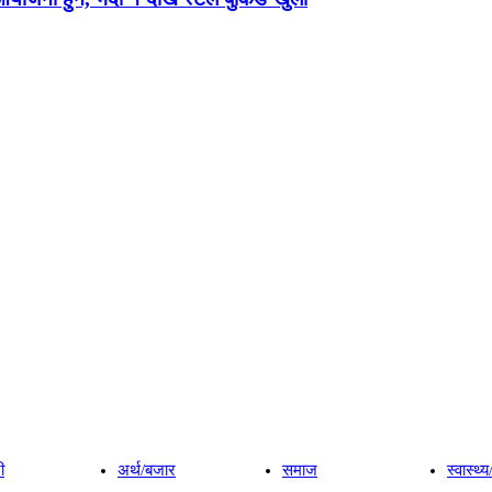
ी
अर्थ/बजार
समाज
स्वास्थ