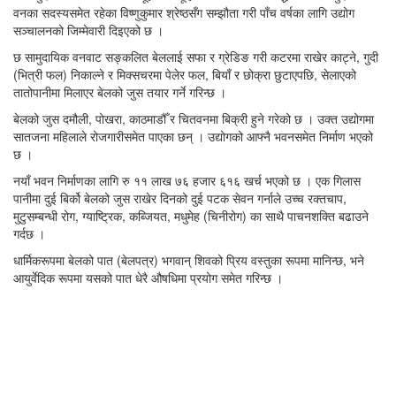
वनका सदस्यसमेत रहेका विष्णुकुमार श्रेष्ठसँग सम्झौता गरी पाँच वर्षका लागि उद्योग
सञ्चालनको जिम्मेवारी दिइएको छ ।
छ सामुदायिक वनवाट सङ्कलित बेललाई सफा र ग्रेडिङ गरी कटरमा राखेर काट्ने, गुदी
(भित्री फल) निकाल्ने र मिक्सचरमा पेलेर फल, बियाँ र छोक्रा छुटाएपछि, सेलाएको
तातोपानीमा मिलाएर बेलको जुस तयार गर्ने गरिन्छ ।
बेलको जुस दमौली, पोखरा, काठमाडौँ र चितवनमा बिक्री हुने गरेको छ । उक्त उद्योगमा
सातजना महिलाले रोजगारीसमेत पाएका छन् । उद्योगको आफ्नै भवनसमेत निर्माण भएको
छ ।
नयाँ भवन निर्माणका लागि रु ११ लाख ७६ हजार ६१६ खर्च भएको छ । एक गिलास
पानीमा दुई बिर्को बेलको जुस राखेर दिनको दुई पटक सेवन गर्नाले उच्च रक्तचाप,
मुटुसम्बन्धी रोग, ग्याष्ट्रिक, कब्जियत, मधुमेह (चिनीरोग) का साथै पाचनशक्ति बढाउने
गर्दछ ।
धार्मिकरूपमा बेलको पात (बेलपत्र) भगवान् शिवको प्रिय वस्तुका रूपमा मानिन्छ, भने
आयुर्वेदिक रूपमा यसको पात धेरै औषधिमा प्रयोग समेत गरिन्छ ।