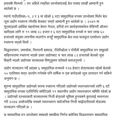
ठ्याक्कै मिल्थ्यो । तर अहिले त्यहाँका उपभोक्तालाई बेल पाक्दा लाखौं आम्दानी हुन
थालेको छ ।
म्याग्दे गाउँपालिका–१, २ र ३ मा रहेको ६ वटा सामुदायिक वनका उपभोक्ता मिलेर बेल
जुस उद्योग स्थापना गरेपछि बेलबाट राम्रो आम्दानी हुन थालेको छ । २०७१ मा
युएसएडको आर्थिक सहयोगमा केयर नेपाल, हरियो वन कार्यक्रममार्फत मेसिनरी औजार
खरीदका लागि रु ११ लाख २८ हजार र ६ वटा सामुदायिक वनको रु चार लाख ६०
हजारको संयुक्त लगानीमा माउण्टेन तनहुँ सामुदायिक बेल तथा फलफूल प्रशोधन उद्योग
स्थापना भएको थियो ।
सिद्धवतासन, उमाचोक, भिरपानी बच्र्याङ, पँधेरीखोला र पोर्सेली सामुदायिक वन समूहको
सक्रियतामा स्थापना भएको उक्त उद्योगबाट रु चार लाख ८२ हजारको बेलको जुस
बिक्री भएको उद्योगका सञ्चालक विष्णुकुमार श्रेष्ठले बताउनुभयो ।
उद्योग सञ्चालन गर्दै आएका ६ सामुदायिक वनमध्ये ११७ हेक्टर क्षेत्रफलमा रहेको बेलको
५० प्रतिशत मात्र उपयोग गर्नसके पनि वार्षिक रु एक करोडको जुस उत्पादन गर्न सकिने
अनुमान छ ।
शुरुमा सामुदायिक उद्योगको रूपमा स्थापना गरिएको उद्योगको व्यवस्थापनको लागि ६ वटै
सामुदायिक वनका प्रतिनिधि समेटिएको ११ सदस्यीय उद्योग व्यवस्थापन समिति रहेको छ
। उद्योगको प्रभावकारी सञ्चालनमा निजी क्षेत्रको भूमिका हुनसक्ने कुरालाई मध्यनजर
गरी २०७४ असोजदेखि यसको व्यवस्थापन सार्वजनिक निजी साझेदारीताको मोडलमा
सञ्चालन गरिएको छ ।
छ सामुदायिक वन उपभोक्ता समूहको सामूहिक निर्णय बमोजिम सिद्धवतासन सामुदायिक