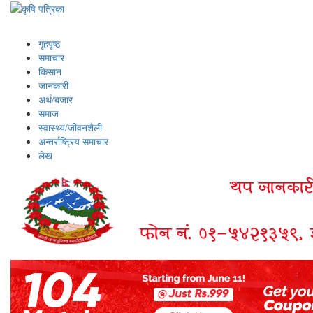
गृहपृष्ठ
समाचार
किसान
जानकारी
अर्थ/बजार
समाज
स्वास्थ्य/जीवनशैली
अन्तर्राष्ट्रिय समाचार
लेख