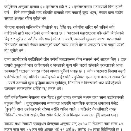
फर्मुलेसन अनुसार दानामा ६० प्रतिशत मकै र २५ प्रतिशतसम्म भटमासको पिना हाल्नै
पर्छ । यिनै सामग्रीको भाउ बढेपछि दानाको भाउ नबढाई सुख भएन,’ नेपाल दाना उद्योग
संघका अध्यक्ष रबिन पुरीले भने।
विगतमा माघको अन्तिमतिर किलोको २६ देखि २७ रुपैयाँमा खरिद गर्न सकिने मकै
कात्तिकमै ह्वात्तै भाउ बढेको उनको भनाइ छ । ‘भारतको महाराष्ट्रमा मकै खेती बिग्रेकाले
बिहार र युपीबाट उतैतिर मकै गइरहेको छ । यस्तै, डलरको मूल्यका कारण भटमासको
पिनासमेत भारतले नेपाल पठाउनुको साटो डलर आउने देशमा पठाएपछि यता गाह्रो परेको
हो,’ पुरीले भने।
दाना उद्यमीहरुले प्रतिकिलो तीन रुपैयाँ नबढाएसम्म थेग्न नसक्ने भन्दै आएका थिए । हाल
तयारी कुखुराको भाउ खस्किएको र अण्डाको मूल्य पनि घट्दो रहेकाले प्रस्तावको आधा
रकममात्रै घटाउन आग्रह गरेको अध्यक्ष पुरीको भनाइ छ । ‘मकै र भटमास पिनामा बढ्दो
परनिर्भरताले गर्दा यतिखेर उद्यमीहरुले चाहेर पनि सहुलियत दरमा दाना बनाउन सम्भव छैन
। यस्तै डलरको मूल्य वृद्धिका कारण एमबिएम, भिटामिन र मिनरलको भाउ बढिरहेकाले
उत्पादन लागतसमेत थपिँदो छ,’ उनले थपे।
केही वर्षअघिसम्म नेपालमा मास फिड (धुलो दाना) बनाउने मध्यम तथा साना उद्योगहरुको
बाहुल्य थियो । कुखुरापालनमा व्यापकता आएसँगै अत्यधिक उत्पादन क्षमताका पेलेट
(कुड्के) दाना उद्योगहरुको संख्या बर्सेनि थपिन थाले । यतिखेर नेपालीमात्रै नभई
चिनियाँ र भारतीय साझेदारीमा समेत पेलेट फिड मिलहरु सञ्चालन हुँदै आएका छन्।
व्यापार तथा निकासी प्रवद्र्धन केन्द्रका अनुसार सन् २०१७ मा नेपालमा चार लाख ८४
हजार सात सय ४५ टन मकै आयात भई ११ अर्ब ४० करोड ६७ लाख बिदेसिएको छ ।