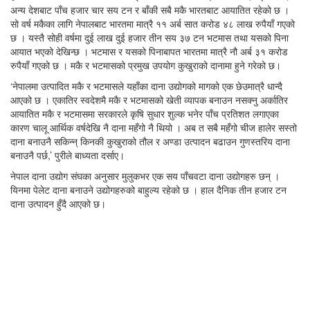
अन्य देशबाट पाँच हजार चार सय टन र बाँकी सबै मकै भारतबाट आयातित रहेको छ ।
सो वर्ष मकैका लागि नेपालबाट भारतमा मात्रै ११ अर्ब सात करोड ४८ लाख रुपैयाँ गएको
छ । यस्तै सोही वर्षमा दुई लाख दुई हजार तीन सय ३७ टन भटमास तथा यसको पिना
आयात भएको देखिन्छ । भटमास र यसको पिनाबापत भारतमा मात्रै नौ अर्ब ३१ करोड
रुपैयाँ गएको छ । मकै र भटमासको प्रमुख उपयोग कुखुराको दानामा हुने गरेको छ।
‘नेपालमा उत्पादित मकै र भटमासले यहाँका दाना उद्योगको मागको एक छेउमात्रै धान्दै
आएको छ । एकातिर स्वदेशमै मकै र भटमासको खेती व्यापक बनाउन नसक्नु अर्कातिर
आयातित मकै र भटमासमा सरकारले कृषि सुधार शुल्क भनेर पाँच प्रतिशत लगाएका
कारण चालू आर्थिक वर्षदेखि नै दाना महँगो नै थियो । अब त सबै महँगो चीज हालेर सस्तो
दाना बनाउनै सकिन्न् किनकी कुखुराको तौल र अण्डा उत्पादन बढाउन गुणस्तरिय दाना
बनाउनै पर्छ,’ पुरीले बाध्यता दर्साए।
नेपाल दाना उद्योग संघका अनुसार मुलुकभर एक सय पाँचवटा दाना उद्योगहरु छन् ।
यिनमा पेलेट दाना बनाउने उद्योगहरुको बाहुल्य रहेको छ । हाल दैनिक तीन हजार टन
दाना उत्पादन हुँदै आएको छ।