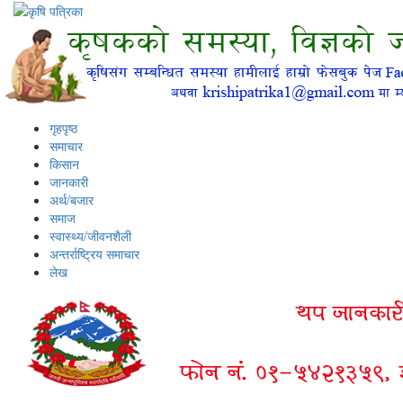
गृहपृष्ठ
समाचार
किसान
जानकारी
अर्थ/बजार
समाज
स्वास्थ्य/जीवनशैली
अन्तर्राष्ट्रिय समाचार
लेख