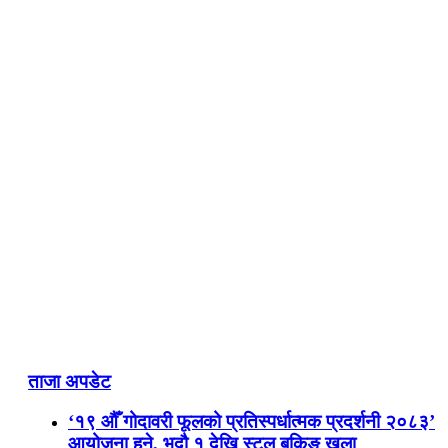
ताजा अपडेट
‘१९ औँ गोदावरी फूलको प्रतिस्पर्धात्मक प्रदर्शनी २०८३’
आयोजना हुने, भदौ १ देखि स्टल बुकिङ खुला