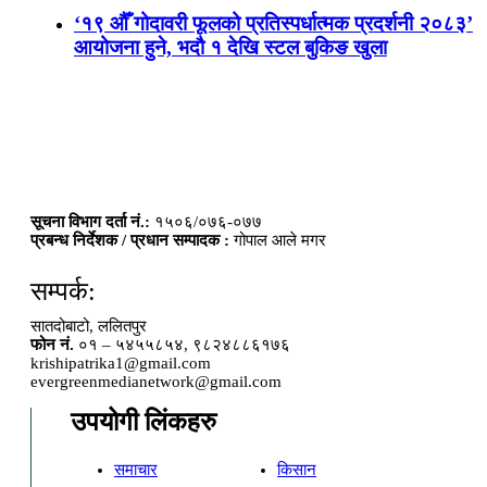
‘१९ औँ गोदावरी फूलको प्रतिस्पर्धात्मक प्रदर्शनी २०८३’
आयोजना हुने, भदौ १ देखि स्टल बुकिङ खुला
सूचना विभाग दर्ता नं.:
१५०६/०७६-०७७
प्रबन्ध निर्देशक / प्रधान सम्पादक :
गोपाल आले मगर
सम्पर्क:
सातदोबाटो, ललितपुर
फोन नं.
०१ – ५४५५८५४, ९८२४८८६१७६
krishipatrika1@gmail.com
evergreenmedianetwork@gmail.com
उपयोगी लिंकहरु
समाचार
किसान