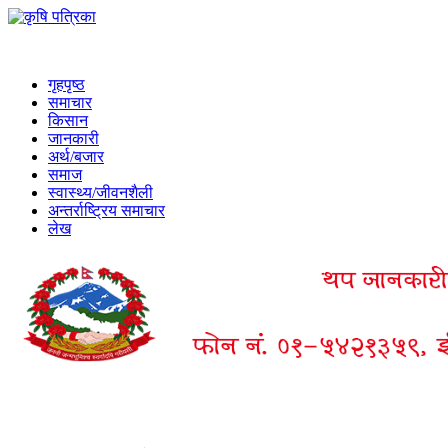
गृहपृष्ठ
समाचार
किसान
जानकारी
अर्थ/बजार
समाज
स्वास्थ्य/जीवनशैली
अन्तर्राष्ट्रिय समाचार
लेख