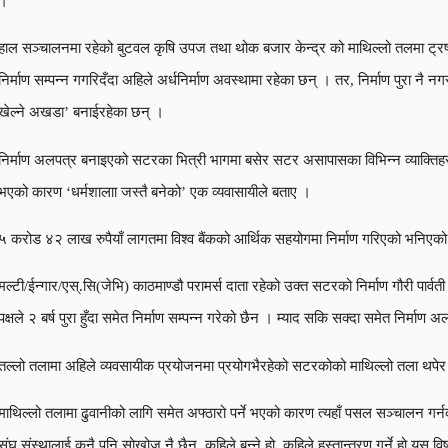
।
हाल सञ्चालनमा रहेको बुटवल कृषि उपज तथा थोक बजार केन्द्र को माथिल्लो तलमा ट्रष्ट ह
निर्माण सम्पन्न गगरिदँदा अहिले अर्धनिर्माण अवस्थामा रहेका छन् । तर, निर्माण पुरा नै
खेल्ने अखडा’ बनाईरहेका छन् ।
निर्माण अलपत्र बनाइएको सटरका भित्री भागमा बसेर सटर असापासका विभिन्न व्याक्तिहरुले
भएको कारण ‘धर्मशालाा जस्तै बनेको’ एक व्यवासायीले बताए ।
५ करोड ४२ लाख रुपैयाँ लागतमा विश्व बैंकको आर्थिक सहयोगमा निर्माण गरिएको भनिएको उ
मल्टी/ईन्गार/एस्.सि(जेभि) काठमाण्डौ परामर्स दाता रहेको उक्त सटरको निर्माण गौरी पा
पक्षले २ बर्ष पुरा हुँदा समेत निर्माण सम्पन्न गरेको छैन । म्याद सकि सक्दा समेत निर्माण
तल्लो तलामा अहिले व्यवसायीक प्रयोजनमा प्रयोगभैरहेको सटरकोको माथिल्लो तला थपेर 
माथिल्लो तलामा ढुवानीको लागि समेत अफ्ठारो पर्ने भएको कारण त्यहाँ पसल सञ्चालन ग
संघ संस्थालाई कुनै पनि सोखोज नै छैन, कहिले बन्ने हो, कहिले हस्तान्तरण गर्ने हो यस 