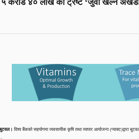
५ करोड ४० लाख को ट्रष्ट ‘जुवा खेल्ने अखड
बुटवल।
विश्व बैंकको सहयोगमा व्यवसायीक कृषि तथा व्यापार आयोजना (प्याक्ट)द्वारा 