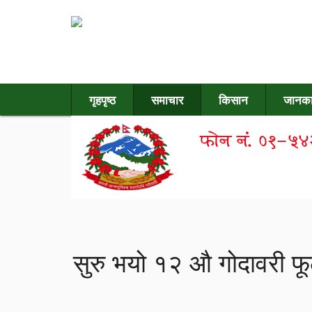
गृहपृष्ठ
समाचार
किसान
जानका
सुरु भयो १२ औ गोदावरी फू