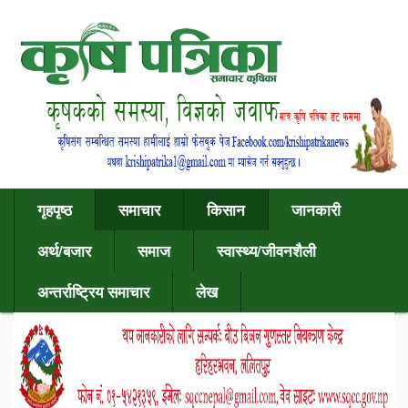
गृहपृष्ठ
समाचार
किसान
जानकारी
अर्थ/बजार
समाज
स्वास्थ्य/जीवनशैली
अन्तर्राष्ट्रिय समाचार
लेख