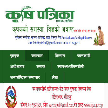
गृहपृष्ठ
समाचार
किसान
जानकारी
अर्थ/बजार
समाज
स्वास्थ्य/जीवनशैली
अन्तर्राष्ट्रिय समाचार
लेख