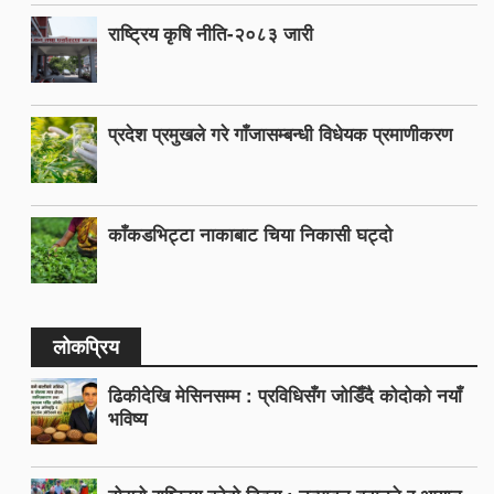
राष्ट्रिय कृषि नीति-२०८३ जारी
प्रदेश प्रमुखले गरे गाँजासम्बन्धी विधेयक प्रमाणीकरण
काँकडभिट्टा नाकाबाट चिया निकासी घट्दो
लोकप्रिय
ढिकीदेखि मेसिनसम्म : प्रविधिसँग जोडिँदै कोदोको नयाँ
भविष्य