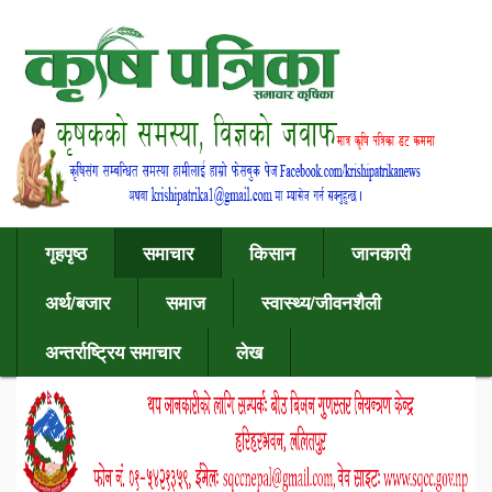
गृहपृष्ठ
समाचार
किसान
जानकारी
अर्थ/बजार
समाज
स्वास्थ्य/जीवनशैली
अन्तर्राष्ट्रिय समाचार
लेख