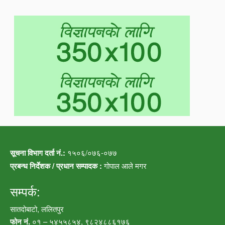
सूचना विभाग दर्ता नं.:
१५०६/०७६-०७७
प्रबन्ध निर्देशक / प्रधान सम्पादक :
गोपाल आले मगर
सम्पर्क:
सातदोबाटो, ललितपुर
फोन नं.
०१ – ५४५५८५४, ९८२४८८६१७६