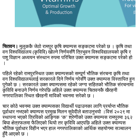
चितवन।
मुलुककै जेठो रामपुर कृषि क्याम्पस सङ्कटमा परेको छ । कृषि तथा
वन विश्वविद्यालय (कृविवि) खोल्ने निर्णयसँगै त्रिभुवन विश्वविद्यालयको कृषि र
पशु विज्ञान अध्ययन संस्थान रुपमा परिचित उक्त क्याम्पस सङ्कटमा परेको हो
।
पहिले रहेको रामपुरस्थित उक्त क्याम्पसको सम्पूर्ण भौतिक संरचना कृषि तथा
वन विश्वविद्यालयलाई सरकारले दिने निर्णय गरेसँगै उक्त क्याम्पस विस्तापित हुन
पुगेको छ । सरकारले उक्त क्याम्पसमा रहेको जग्गा सहितको भौतिक संरचनामा
कृविवि बनाउने निर्णय गरेपछि अहिले उक्त क्याम्पस चितवनकै खैरहनी
नगरपालिका स्थित खैरहनी माविकोे भवनमा सरेको छ ।
चार कोठे भवनमा उक्त क्याम्पसका विद्यार्थी पढाउनका लागि प्रर्याप्त भौतिक
पूर्वाधार नभएको क्याम्पस प्रमुख मिलन सुवेदीले बताउनुभयो ।विसं २०२९ मा
स्थापना भएको त्रिविको आङ्गिक ‘क’ श्रेणीको उक्त क्याम्पस रामपुरमा ३६२
बिघा क्षेत्रफलमा फैलिएको थियो तर कृविवि आएपछि अहिले उक्त क्याम्पस
भौतिक पूर्वाधार विहीन भएर हाल नगरपालिकाको आर्थिक सहयोगमा सञ्चालन
हुँदै आएको छ ।