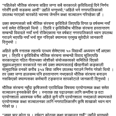
“पहिलेको भौतिक संरचना सहित जग्गा सबै सरकारले कृविविलाई दिने निर्णय
गरेसँगै हामी सडकमा आयौं” उहाँले भन्नुभयो,“अहिले भने नगरपालिकाको
उपलब्ध गराएको चारकोठे भवनमा जेनतेन कक्षा सञ्चालन गरिरहेका छौं ।
उक्त क्याम्पसको सबै भौतिक संरचना कृविविले लिएपछि विगत छ वर्षसम्म नयाँ
भर्ना समेत रोकिएको थियो । त्रिवि र कृविविबीच भौतिक संरचना हस्तान्तरण
सम्बन्धी विवादले नयाँ भर्ना रोकिएकामा गत वर्षबाट नगरपालिकाले भवन उपलब्ध
गराउने भएपछि नयाँ भर्ना शुरु गरिएको क्याम्पस प्रमुख सुवेदीले जानकारी
दिनुभयो ।
अहिले कृषि स्नातक तहतर्फ प्रथम सेमेष्टरमा ५० विद्यार्थी अध्ययन गर्दै आएका
छन् । त्रिवि र कृविविबीच भौतिक संरचना सम्बन्धी विवाद चुलिएपछि
सरकारद्वारा गठित गीताभक्त जोशीको संयोजकत्वको समितिले दिएको
सुझावअनुसार सरकारले गत वर्ष उक्त क्याम्पसलाई खैरहनीको कङ्काली
सामुदायिक वनको करीब ३५४ बिघा जमिन उपलब्ध गराउने निर्णय गरेको थियो ।
तर उक्त जग्गा हालसम्म पनि हस्तान्तरण नभएकाले भौतिक संरचना बनाउन
नसकिएको क्याम्पसका कर्मचारी टङ्कराज सापकोटाले जानकारी दिनुभयो ।
भौतिक संरचना नहुँदा कृषिजस्तो प्राविधिक विषयमा प्रयोगात्मक कक्षा समेत
सञ्चालन हुनसकेको छैन । स्नातक तह पढाउनका लागि कम्तीमा छ वटा
प्रयोगशाला आवश्यक पर्नेमा अहिले कुनै पनि प्रयोगशाला नभएकाले क्याम्पसले
प्रयोगात्मक कक्षा सञ्चालनका लागि नगरपालिकासँग कृषि शाखाको भवन माग
गरेको छ ।
“जम्मा चार कोठा छ । दुईवटा कोठामा कक्षा सञ्चालन गछौं” उहाँले भन्नुभयो,