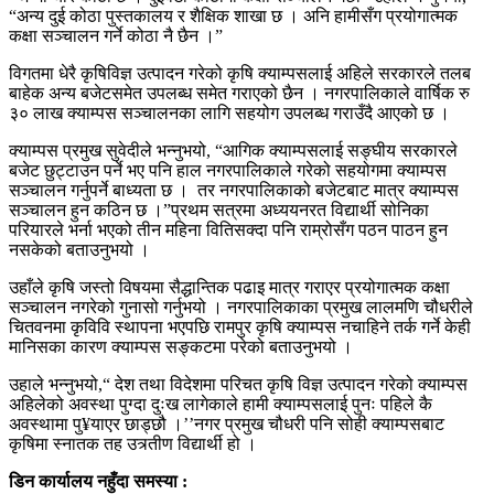
“अन्य दुई कोठा पुस्तकालय र शैक्षिक शाखा छ । अनि हामीसँग प्रयोगात्मक
कक्षा सञ्चालन गर्ने कोठा नै छैन ।”
विगतमा धेरै कृषिविज्ञ उत्पादन गरेको कृषि क्याम्पसलाई अहिले सरकारले तलब
बाहेक अन्य बजेटसमेत उपलब्ध समेत गराएको छैन । नगरपालिकाले वार्षिक रु
३० लाख क्याम्पस सञ्चालनका लागि सहयोग उपलब्ध गराउँदै आएको छ ।
क्याम्पस प्रमुख सुवेदीले भन्नुभयो, “आगिक क्याम्पसलाई सङ्घीय सरकारले
बजेट छुट्टाउन पर्ने भए पनि हाल नगरपालिकाले गरेको सहयोगमा क्याम्पस
सञ्चालन गर्नुपर्ने बाध्यता छ । तर नगरपालिकाको बजेटबाट मात्र क्याम्पस
सञ्चालन हुन कठिन छ ।”प्रथम सत्रमा अध्ययनरत विद्यार्थी सोनिका
परियारले भर्ना भएको तीन महिना वितिसक्दा पनि राम्रोसँग पठन पाठन हुन
नसकेको बताउनुभयो ।
उहाँले कृषि जस्तो विषयमा सैद्धान्तिक पढाइ मात्र गराएर प्रयोगात्मक कक्षा
सञ्चालन नगरेको गुनासो गर्नुभयो । नगरपालिकाका प्रमुख लालमणि चौधरीले
चितवनमा कृविवि स्थापना भएपछि रामपुर कृषि क्याम्पस नचाहिने तर्क गर्ने केही
मानिसका कारण क्याम्पस सङ्कटमा परेको बताउनुभयो ।
उहाले भन्नुभयो,“ देश तथा विदेशमा परिचत कृषि विज्ञ उत्पादन गरेको क्याम्पस
अहिलेको अवस्था पुग्दा दुःख लागेकाले हामी क्याम्पसलाई पुनः पहिले कै
अवस्थामा पु¥याएर छाड्छौ ।’’नगर प्रमुख चौधरी पनि सोही क्याम्पसबाट
कृषिमा स्नातक तह उत्र्तीण विद्यार्थी हो ।
डिन कार्यालय नहुँदा समस्या :