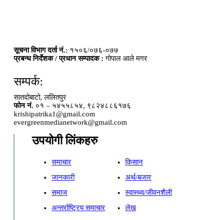
सूचना विभाग दर्ता नं.:
१५०६/०७६-०७७
प्रबन्ध निर्देशक / प्रधान सम्पादक :
गोपाल आले मगर
सम्पर्क:
सातदोबाटो, ललितपुर
फोन नं.
०१ – ५४५५८५४, ९८२४८८६१७६
krishipatrika1@gmail.com
evergreenmedianetwork@gmail.com
उपयोगी लिंकहरु
समाचार
किसान
जानकारी
अर्थ/बजार
समाज
स्वास्थ्य/जीवनशैली
अन्तर्राष्ट्रिय समाचार
लेख