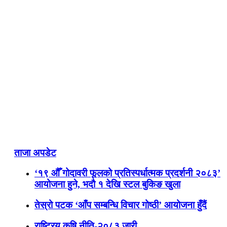
ताजा अपडेट
‘१९ औँ गोदावरी फूलको प्रतिस्पर्धात्मक प्रदर्शनी २०८३’
आयोजना हुने, भदौ १ देखि स्टल बुकिङ खुला
तेस्रो पटक ‘आँप सम्बन्धि विचार गोष्ठी’ आयोजना हुँदैं
राष्ट्रिय कृषि नीति-२०८३ जारी