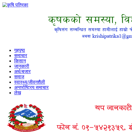
गृहपृष्ठ
समाचार
किसान
जानकारी
अर्थ/बजार
समाज
स्वास्थ्य/जीवनशैली
अन्तर्राष्ट्रिय समाचार
लेख