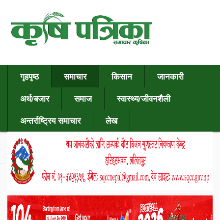
गृहपृष्ठ
समाचार
किसान
जानकारी
अर्थ/बजार
समाज
स्वास्थ्य/जीवनशैली
अन्तर्राष्ट्रिय समाचार
लेख