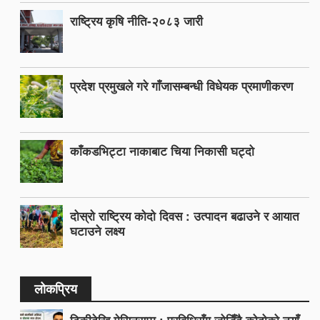
राष्ट्रिय कृषि नीति-२०८३ जारी
प्रदेश प्रमुखले गरे गाँजासम्बन्धी विधेयक प्रमाणीकरण
काँकडभिट्टा नाकाबाट चिया निकासी घट्दो
दोस्रो राष्ट्रिय कोदो दिवस : उत्पादन बढाउने र आयात
घटाउने लक्ष्य
लोकप्रिय
ढिकीदेखि मेसिनसम्म : प्रविधिसँग जोडिँदै कोदोको नयाँ