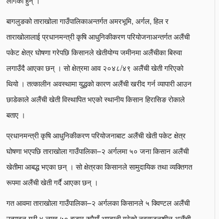
बागलुङको ताराखोला गाउँपालिकाअन्तर्गत अमरभूमि, अर्गल, हिल र
ताराखोलालाई प्रधानमन्त्री कृषि आधुनिकीकरण परियोजनाअन्तर्गत अलैंची
पकेट क्षेत्र घोषणा गरेपछि किसानले खेतीयोग्य जमीनमा अलैंचीका बिरुवा
लगाउँदै आएका छन् । सो क्षेत्रमा आव २०४८/४९ अलैंची खेती गरिएको
थियो । तत्कालीन अवस्थामा युद्धको कारण अलैंची खरीद गर्न व्यापारी आउन
छाडेकाले अलैंची खेती विस्थापित भएको स्थानीय किसान हिरासिङ रोकाले
बताए ।
प्रधानमन्त्री कृषि आधुनिकीकरण परियोजनाबाट अलैंची खेती पकेट क्षेत्र
घोषणा भएपछि ताराखोला गाउँपालिका–२ अर्गलमा ५० जना किसान अलैंची
खेतीमा आबद्ध भएका छन् । सो क्षेत्रका किसानले सामुदायिक तथा व्यक्तिगत
रूपमा अलैंची खेती गर्दै आएका छन् ।
गत आवमा ताराखोला गाउँपालिका–२ अर्गलका किसानले ५ क्विण्टल अलैंची
उत्पादन गरी ४ लाख ५० हजार रुपैयाँ आम्दानी गरेको नवसृजनशील अलैंची