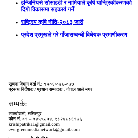
इन्जिनियर्स सोसाइटी र नामियाले कृषि यान्त्रिकीकरणको
दिगो विकासमा सहकार्य गर्ने
राष्ट्रिय कृषि नीति-२०८३ जारी
प्रदेश प्रमुखले गरे गाँजासम्बन्धी विधेयक प्रमाणीकरण
सूचना विभाग दर्ता नं.:
१५०६/०७६-०७७
प्रबन्ध निर्देशक / प्रधान सम्पादक :
गोपाल आले मगर
सम्पर्क:
सातदोबाटो, ललितपुर
फोन नं.
०१ – ५४५५८५४, ९८२४८८६१७६
krishipatrika1@gmail.com
evergreenmedianetwork@gmail.com