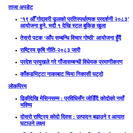
ताजा अपडेट
‘१९ औँ गोदावरी फूलको प्रतिस्पर्धात्मक प्रदर्शनी २०८३’
आयोजना हुने, भदौ १ देखि स्टल बुकिङ खुला
तेस्रो पटक ‘आँप सम्बन्धि विचार गोष्ठी’ आयोजना हुँदैं
राष्ट्रिय कृषि नीति-२०८३ जारी
प्रदेश प्रमुखले गरे गाँजासम्बन्धी विधेयक प्रमाणीकरण
काँकडभिट्टा नाकाबाट चिया निकासी घट्दो
लोकप्रिय
ढिकीदेखि मेसिनसम्म : प्रविधिसँग जोडिँदै कोदोको नयाँ
भविष्य
दोस्रो राष्ट्रिय कोदो दिवस : उत्पादन बढाउने र आयात
घटाउने लक्ष्य