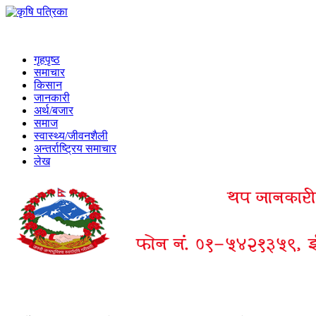
गृहपृष्ठ
समाचार
किसान
जानकारी
अर्थ/बजार
समाज
स्वास्थ्य/जीवनशैली
अन्तर्राष्ट्रिय समाचार
लेख