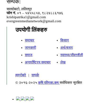
सम्पर्क:
सातदोबाटो, ललितपुर
फोन नं.
०१ – ५४५५८५४, ९८२४८८६१७६
krishipatrika1@gmail.com
evergreenmedianetwork@gmail.com
उपयोगी लिंकहरु
समाचार
किसान
जानकारी
अर्थ/बजार
समाज
स्वास्थ्य/जीवनशैली
अन्तर्राष्ट्रिय समाचार
लेख
हाम्रोबारे
|
सम्पर्क
© २०१६-२०२५
कृषि पत्रिका.कम
सर्वाधिकार सुरक्षित