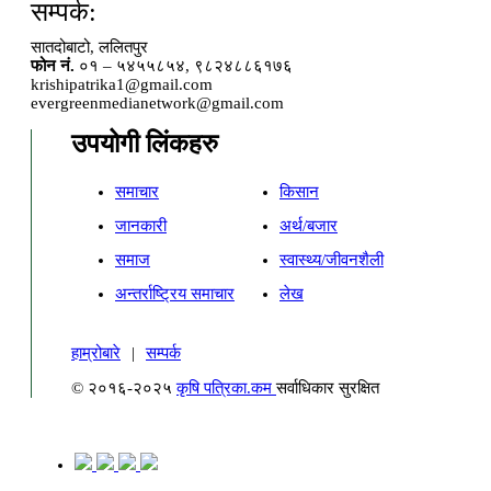
सम्पर्क:
सातदोबाटो, ललितपुर
फोन नं.
०१ – ५४५५८५४, ९८२४८८६१७६
krishipatrika1@gmail.com
evergreenmedianetwork@gmail.com
उपयोगी लिंकहरु
समाचार
किसान
जानकारी
अर्थ/बजार
समाज
स्वास्थ्य/जीवनशैली
अन्तर्राष्ट्रिय समाचार
लेख
हाम्रोबारे
|
सम्पर्क
© २०१६-२०२५
कृषि पत्रिका.कम
सर्वाधिकार सुरक्षित