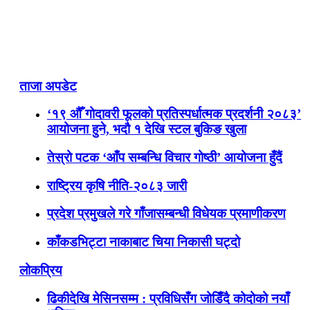
ताजा अपडेट
‘१९ औँ गोदावरी फूलको प्रतिस्पर्धात्मक प्रदर्शनी २०८३’
आयोजना हुने, भदौ १ देखि स्टल बुकिङ खुला
तेस्रो पटक ‘आँप सम्बन्धि विचार गोष्ठी’ आयोजना हुँदैं
राष्ट्रिय कृषि नीति-२०८३ जारी
प्रदेश प्रमुखले गरे गाँजासम्बन्धी विधेयक प्रमाणीकरण
काँकडभिट्टा नाकाबाट चिया निकासी घट्दो
लोकप्रिय
ढिकीदेखि मेसिनसम्म : प्रविधिसँग जोडिँदै कोदोको नयाँ