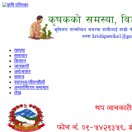
गृहपृष्ठ
समाचार
किसान
जानकारी
अर्थ/बजार
समाज
स्वास्थ्य/जीवनशैली
अन्तर्राष्ट्रिय समाचार
लेख