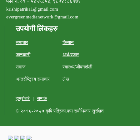
फोन नं.
०१ – ५४५५८५४, ९८२४८८६१७६
krishipatrika1@gmail.com
evergreenmedianetwork@gmail.com
उपयोगी लिंकहरु
समाचार
किसान
जानकारी
अर्थ/बजार
समाज
स्वास्थ्य/जीवनशैली
अन्तर्राष्ट्रिय समाचार
लेख
हाम्रोबारे
|
सम्पर्क
© २०१६-२०२५
कृषि पत्रिका.कम
सर्वाधिकार सुरक्षित