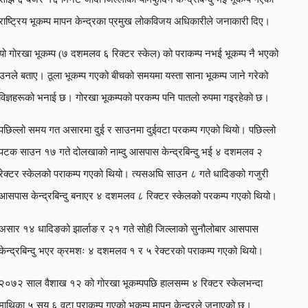
राष्ट्रिय भूकम्प मापन केन्द्रका प्रमुख लोकविजय अधिकारीले जनाकारी दिए।
यो गोरखा भूकम्प (७ दशमलव ६ रिक्टर स्केल) को पराकम्प नभई भूकम्प नै भएको
उनले बताए। ठूला भूकम्प गएको बीचको समयमा यस्ता साना भूकम्प जाने गरेको
विज्ञहरूको भनाई छ। गोरखा भूकम्पको परकम्प पनि पातलो रुपमा गइरहेको छ।
पछिल्लो समय गत असारमा दुई र साउनमा दुईवटा परकम्प गएको थियो। पछिल्लो
पटक साउन १७ गते दोलखाको नाम्दु आसपास केन्द्रबिन्दु भई ४ दशमलव २
रेक्टर स्केलको पराकम्प गएको थियो। त्यसअघि साउन ८ गते धादिङको गजुरी
आसपास केन्द्रबिन्दु बनाएर ४ दशमलव ८ रिक्टर स्केलको परकम्प गएको थियो।
असार १४ धादिङको झार्लाङ र २१ गते सोही जिल्लाको सुनौलोबार आसपास
केन्द्रबिन्दु भएर क्रमशः ४ दशमलव १ र ५ रेक्टरको पराकम्प गएको थियो।
२०७२ साल वैशाख १२ को गोरखा भूकम्पपछि हालसम्म ४ रिक्टर स्केलभन्दा
माथिका ५ सय ६ वटा पराकम्प गएको भूकम्प मापन केन्द्रले जनाएको छ।