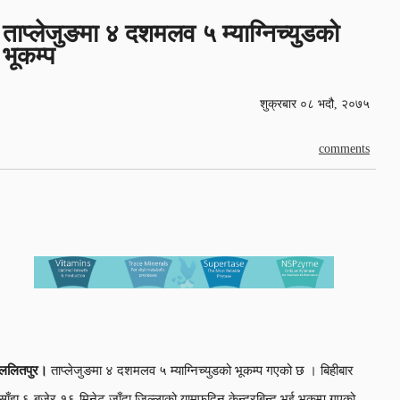
ताप्लेजुङमा ४ दशमलव ५ म्याग्निच्युडको
भूकम्प
शुक्रबार ०८ भदौ, २०७५
comments
ललितपुर।
ताप्लेजुङमा ४ दशमलव ५ म्याग्निच्युडको भूकम्प गएको छ । बिहीबार
साँझ ६ बजेर १६ मिनेट जाँदा जिल्लाको यामफुदिन केन्द्रबिन्दु भई भूकम्प गएको