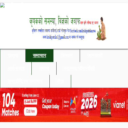
गृहपृष्ठ
समाचार
किसान
जानकारी
अर्थ/बजार
समाज
स्वास्थ्य/जीवनशैली
अन्तर्राष्ट्रिय समाचार
लेख