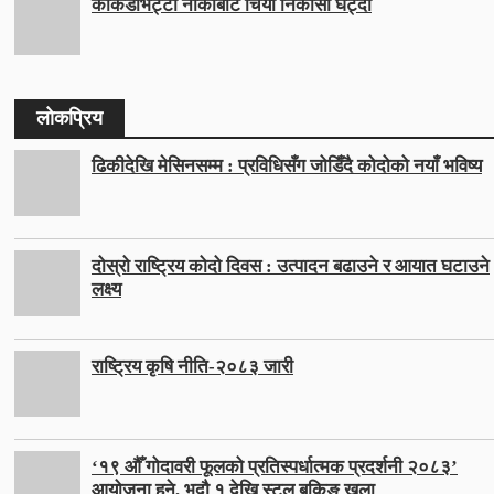
काँकडभिट्टा नाकाबाट चिया निकासी घट्दो
लोकप्रिय
ढिकीदेखि मेसिनसम्म : प्रविधिसँग जोडिँदै कोदोको नयाँ भविष्य
दोस्रो राष्ट्रिय कोदो दिवस : उत्पादन बढाउने र आयात घटाउने
लक्ष्य
राष्ट्रिय कृषि नीति-२०८३ जारी
‘१९ औँ गोदावरी फूलको प्रतिस्पर्धात्मक प्रदर्शनी २०८३’
आयोजना हुने, भदौ १ देखि स्टल बुकिङ खुला