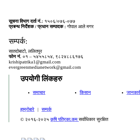
सूचना विभाग दर्ता नं.:
१५०६/०७६-०७७
प्रबन्ध निर्देशक / प्रधान सम्पादक :
गोपाल आले मगर
सम्पर्क:
सातदोबाटो, ललितपुर
फोन नं.
०१ – ५४५५८५४, ९८२४८८६१७६
krishipatrika1@gmail.com
evergreenmedianetwork@gmail.com
उपयोगी लिंकहरु
समाचार
किसान
जानकार
हाम्रोबारे
|
सम्पर्क
© २०१६-२०२५
कृषि पत्रिका.कम
सर्वाधिकार सुरक्षित