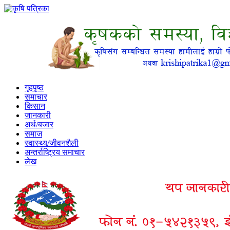
गृहपृष्ठ
समाचार
किसान
जानकारी
अर्थ/बजार
समाज
स्वास्थ्य/जीवनशैली
अन्तर्राष्ट्रिय समाचार
लेख