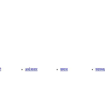
ी
अर्थ/बजार
समाज
स्वास्थ