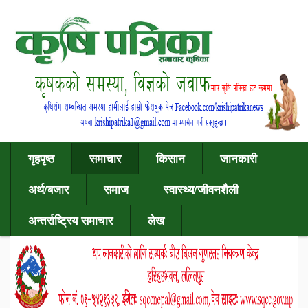
गृहपृष्ठ
समाचार
किसान
जानकारी
अर्थ/बजार
समाज
स्वास्थ्य/जीवनशैली
अन्तर्राष्ट्रिय समाचार
लेख