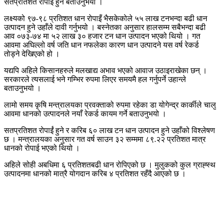
सतप्रतिशत रोपाई हुने बताउनुभयो ।
लक्ष्यको ९७-९८ प्रतिशत धान रोपाइँ भैसकेकोले ५५ लाख टनभन्दा बढी धान
उत्पादन हुने उहाँले दावी गर्नुभयो । बस्नेतका अनुसार हालसम्म सबैभन्दा बढी
आव ०७३-७४ मा ५२ लाख ३० हजार टन धान उत्पादन भएको थियो । गत
आवमा अघिल्लो वर्ष जति धान नफलेका कारण धान उत्पादने यस वर्ष रेकर्ड
तोड्ने देखिएको हो ।
यद्यपि अहिले किसानहरुले मलखाद्य अभाव भएको आवाज उठाइराखेका छन् ।
सरकारले त्यसलाई भने गम्भिर रुपमा लिएर समयमै हल गर्नुपर्ने उहान्ले
बताउनुभयो ।
लामो समय कृषि मन्त्रालयका प्रवक्ताको रुपमा रहेका डा योगेन्द्र कार्कीले चालु
आवमा धानको उत्पादनले नयाँ रेकर्ड कायम गर्ने बताउनुभयो ।
सतप्रतिशत रोपाईं हुने र करिब ६० लाख टन धान उत्पादन हुने उहाँको विश्लेषण
छ । मन्त्रालयका अनुसार गत वर्ष साउन ३२ सम्ममा ८९.२२ प्रतिशत मात्र
धानको रोपाई भएको थियो ।
अहिले सोही अबधिमा ६ प्रतिशतबढी धान रोपिएको छ । मुलुकको कुल ग्राह्स्थ
उत्पादनमा धानको मात्रै योगदान करिब ४ प्रतिशत रहँदै आएको छ ।