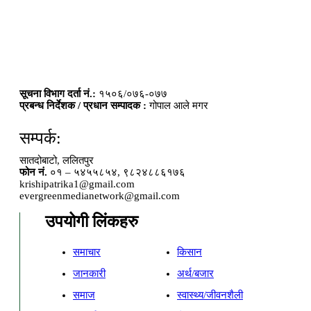
सूचना विभाग दर्ता नं.:
१५०६/०७६-०७७
प्रबन्ध निर्देशक / प्रधान सम्पादक :
गोपाल आले मगर
सम्पर्क:
सातदोबाटो, ललितपुर
फोन नं.
०१ – ५४५५८५४, ९८२४८८६१७६
krishipatrika1@gmail.com
evergreenmedianetwork@gmail.com
उपयोगी लिंकहरु
समाचार
किसान
जानकारी
अर्थ/बजार
समाज
स्वास्थ्य/जीवनशैली