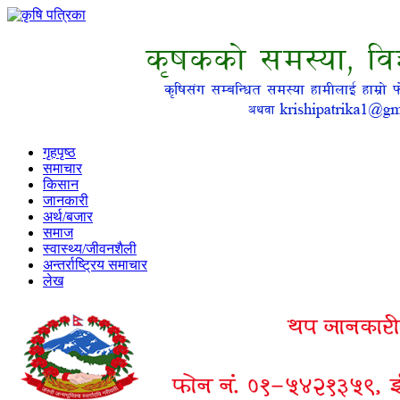
गृहपृष्ठ
समाचार
किसान
जानकारी
अर्थ/बजार
समाज
स्वास्थ्य/जीवनशैली
अन्तर्राष्ट्रिय समाचार
लेख