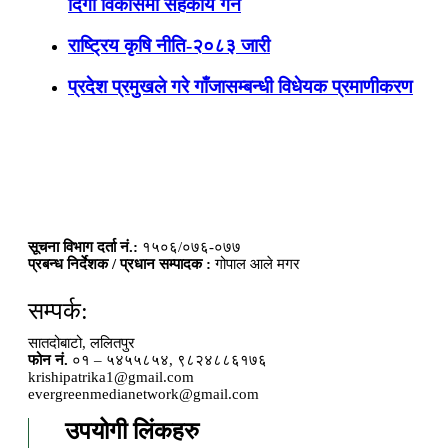
दिगो विकासमा सहकार्य गर्ने
राष्ट्रिय कृषि नीति-२०८३ जारी
प्रदेश प्रमुखले गरे गाँजासम्बन्धी विधेयक प्रमाणीकरण
सूचना विभाग दर्ता नं.:
१५०६/०७६-०७७
प्रबन्ध निर्देशक / प्रधान सम्पादक :
गोपाल आले मगर
सम्पर्क:
सातदोबाटो, ललितपुर
फोन नं.
०१ – ५४५५८५४, ९८२४८८६१७६
krishipatrika1@gmail.com
evergreenmedianetwork@gmail.com
उपयोगी लिंकहरु