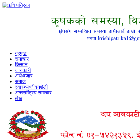
गृहपृष्ठ
समाचार
किसान
जानकारी
अर्थ/बजार
समाज
स्वास्थ्य/जीवनशैली
अन्तर्राष्ट्रिय समाचार
लेख