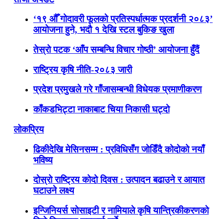
‘१९ औँ गोदावरी फूलको प्रतिस्पर्धात्मक प्रदर्शनी २०८३’
आयोजना हुने, भदौ १ देखि स्टल बुकिङ खुला
तेस्रो पटक ‘आँप सम्बन्धि विचार गोष्ठी’ आयोजना हुँदैं
राष्ट्रिय कृषि नीति-२०८३ जारी
प्रदेश प्रमुखले गरे गाँजासम्बन्धी विधेयक प्रमाणीकरण
काँकडभिट्टा नाकाबाट चिया निकासी घट्दो
लोकप्रिय
ढिकीदेखि मेसिनसम्म : प्रविधिसँग जोडिँदै कोदोको नयाँ
भविष्य
दोस्रो राष्ट्रिय कोदो दिवस : उत्पादन बढाउने र आयात
घटाउने लक्ष्य
इन्जिनियर्स सोसाइटी र नामियाले कृषि यान्त्रिकीकरणको