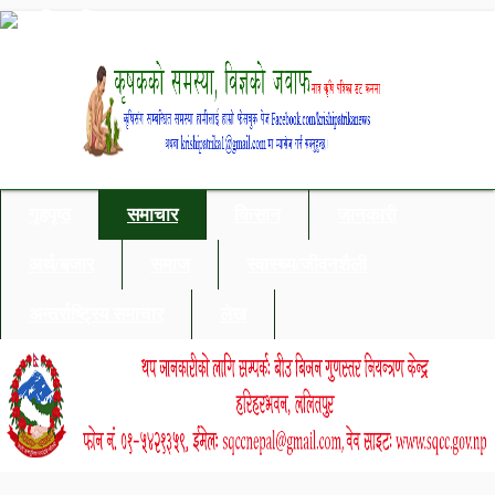
गृहपृष्ठ
समाचार
किसान
जानकारी
अर्थ/बजार
समाज
स्वास्थ्य/जीवनशैली
अन्तर्राष्ट्रिय समाचार
लेख