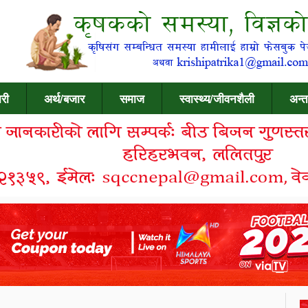
री
अर्थ/बजार
समाज
स्वास्थ्य/जीवनशैली
अन्त