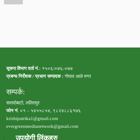
सूचना विभाग दर्ता नं.:
१५०६/०७६-०७७
प्रबन्ध निर्देशक / प्रधान सम्पादक :
गोपाल आले मगर
सम्पर्क:
सातदोबाटो, ललितपुर
फोन नं.
०१ – ५४५५८५४, ९८२४८८६१७६
krishipatrika1@gmail.com
evergreenmedianetwork@gmail.com
उपयोगी लिंकहरु