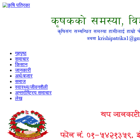
गृहपृष्ठ
समाचार
किसान
जानकारी
अर्थ/बजार
समाज
स्वास्थ्य/जीवनशैली
अन्तर्राष्ट्रिय समाचार
लेख