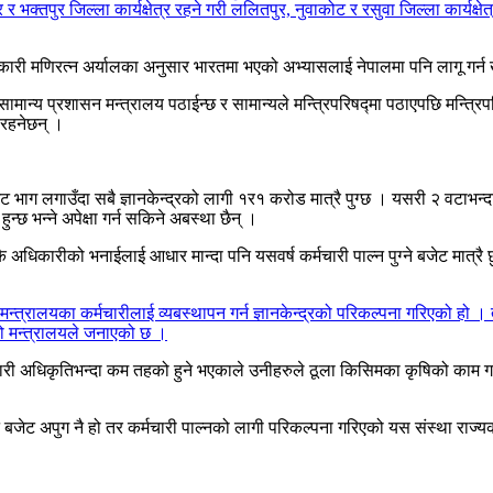
ुर र भक्तपुर जिल्ला कार्यक्षेत्र रहने गरी ललितपुर, नुवाकोट र रसुवा जिल्ला कार
धिकारी मणिरत्न अर्यालका अनुसार भारतमा भएको अभ्यासलाई नेपालमा पनि लागू गर्
न्य प्रशासन मन्त्रालय पठाईन्छ र सामान्यले मन्त्रिपरिषद्मा पठाएपछि मन्त्रिपरिषद्
ी रहनेछन् ।
ट भाग लगाउँदा सबै ज्ञानकेन्द्रको लागी १र१ करोड मात्रै पुग्छ । यसरी २ वटाभन्दा
न्छ भन्ने अपेक्षा गर्न सकिने अबस्था छैन् ।
अधिकारीको भनाईलाई आधार मान्दा पनि यसवर्ष कर्मचारी पाल्न पुग्ने बजेट मात्रै छु
्त्रालयका कर्मचारीलाई व्यबस्थापन गर्न ज्ञानकेन्द्रको परिकल्पना गरिएको हो ।
को मन्त्रालयले जनाएको छ ।
ारी अधिकृतिभन्दा कम तहको हुने भएकाले उनीहरुले ठूला किसिमका कृषिको काम गर्न
ने बजेट अपुग नै हो तर कर्मचारी पाल्नको लागी परिकल्पना गरिएको यस संस्था राज्य