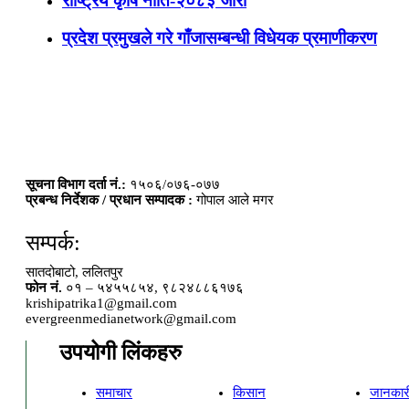
राष्ट्रिय कृषि नीति-२०८३ जारी
प्रदेश प्रमुखले गरे गाँजासम्बन्धी विधेयक प्रमाणीकरण
सूचना विभाग दर्ता नं.:
१५०६/०७६-०७७
प्रबन्ध निर्देशक / प्रधान सम्पादक :
गोपाल आले मगर
सम्पर्क:
सातदोबाटो, ललितपुर
फोन नं.
०१ – ५४५५८५४, ९८२४८८६१७६
krishipatrika1@gmail.com
evergreenmedianetwork@gmail.com
उपयोगी लिंकहरु
समाचार
किसान
जानकार