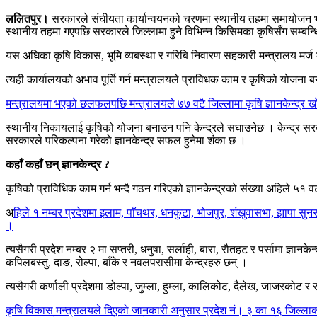
ललितपुर।
सरकारले संघीयता कार्यान्वयनको चरणमा स्थानीय तहमा समायोजन भएक
स्थानीय तहमा गएपछि सरकारले जिल्लामा हुने विभिन्न किसिमका कृषिसँग सम्बन्धित
यस अघिका कृषि विकास, भूमि व्यबस्था र गरिबि निवारण सहकारी मन्त्रालय मर्ज
त्यही कार्यालयको अभाव पूर्ति गर्न मन्त्रालयले प्राविधक काम र कृषिको योजना बन
मन्त्रालयमा भएको छलफलपछि मन्त्रालयले ७७ वटै जिल्लामा कृषि ज्ञानकेन्द्र खो
स्थानीय निकायलाई कृषिको योजना बनाउन पनि केन्द्रले सघाउनेछ । केन्द्र सरकार र
सरकारले परिकल्पना गरेको ज्ञानकेन्द्र सफल हुनेमा शंका छ ।
कहाँ कहाँ छन् ज्ञानकेन्द्र ?
कृषिको प्राविधिक काम गर्न भन्दै गठन गरिएको ज्ञानकेन्द्रको संख्या अहिले ५१ 
अ
हिले १ नम्बर प्रदेशमा इलाम, पाँचथर, धनकुटा, भोजपुर, शंखुवासभा, झापा सुनसर
।
त्यसैगरी प्रदेश नम्बर २ मा सप्तरी, धनुषा, सर्लाही, बारा, रौतहट र पर्सामा ज्ञानके
कपिलबस्तु, दाङ, रोल्पा, बाँके र नवलपरासीमा केन्द्रहरु छन् ।
त्यसैगरी कर्णाली प्रदेशमा डोल्पा, जुम्ला, हुम्ला, कालिकोट, दैलेख, जाजरकोट र 
कृषि विकास मन्त्रालयले दिएको जानकारी अनुसार प्रदेश नं। ३ का १६ जिल्लाका लागि