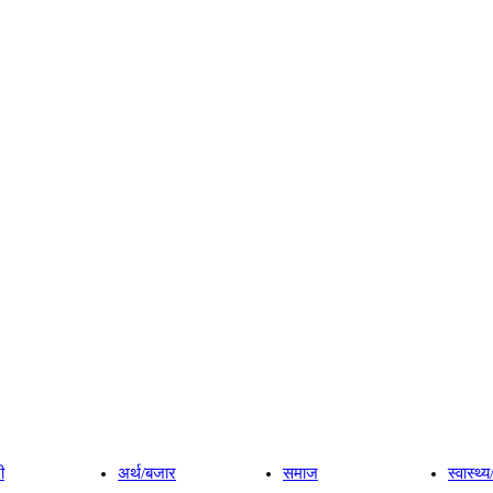
ी
अर्थ/बजार
समाज
स्वास्थ