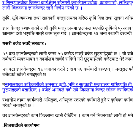
र सिन्धुपाल्चोक जिल्ला कार्यक्षेत्र रहेनगरी काभ्रेपलाञ्चोक, काठमाण्डौ, ललितप
लागी चितवनमा ज्ञानकेन्द्र रहने निर्णय गरेको छ ।
कृषि, भूमि व्यवस्था तथा सहकारी मन्त्रालयका बरिष्ठ कृषि विज्ञ तथा सूचना अ
ज्ञान केन्द्र स्थापनाको लागी कृषि मन्त्रालयमा छलफल भएपछि कृषिको प्रस्ताव सामा
खानामा दर्ता भएपछि मात्रै काम सुरु गर्छ । ज्ञानकेन्द्रमा १६ जना स्थायी दरवन्द
यसरी बजेट सक्दै सरकार :
५१ वटा ज्ञानकेन्द्रको लागी जम्मा ५५ करोड मात्रै बजेट छुट्याईएको छ । यो बजे
कर्मचारी व्यबस्थापन र कार्यालय खर्चमै सकिने गरी छुट्याईएको बजेटबाट धेरै काम हु
५१ वटा ज्ञानकेन्द्रमा १६ जनाका दरले ८ सय १६ कर्मचारी रहन्छन् । मन्त्रालयकै 
बजेटको खोलो बगाइएको छ ।
म
न्त्रालयका अधिकारीको अनुसार कृषि, भूमि र सहकारी मन्त्रालय गाभिएपछि ती मन
छुट्याइएको बताउँछन् । बजेट अभावले गर्दा सबे जिल्लामा केन्द्र खोल्न नसकिए
स्थानीय तहमा कार्यकारी अधिकृत, अधिकृत स्तरको कर्मचारी हुने र कृषिका कर्मच
गरेको जनाएको छ ।
तर ज्ञानकेन्द्रको काम जिल्लामा खासै देखिँदैन । काम गर्ने निकायको लागी हो भ
-बिजपाटीको सहयोगमा