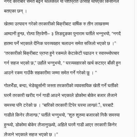
नगद कारोबार समेत बढ्न थालेकाले यो पेशाप्रति उत्साह थपिएको किसानले
बताएका छन् ।
खेतमा उत्पादन गरेको तरकारीको बिक्रीबाट वार्षिक रु तीन लाखसम्म
आम्दानी हुन्छ, रोल्पा त्रिवेणी– ३ लिङदुङका पुनाराम घर्तीले भन्नुभयो, “नगदै
हातमा पर्ने भएकाले दैनिक घरव्यवहार चलाउन समेत सजिलो भएको छ ।”
“तरकारीको बिक्रीबाट प्राप्त हुने रकमले केटाकेटी पढाउन र स्वास्थ्योपचार
गर्न सहज भएको छ,” उहाँले भन्नुभयो, “ घरव्यवहारको खर्च कटाएर बाँकी हुन
आउने रकम गाउँकै सहकारीमा जम्मा समेत गर्ने गरेको छु । ”
गोलभेँडा, बन्दा, भेडेखुर्सानी जस्ता तरकारीको व्यावसायिक खेती गर्ने घर्तीको
घरमै तरकारी खरीद गर्न गाडी आउने भएकाले डोकोमा बोकेर बजार लैजाने
समस्या पनि टरेको छ । “बारिको तरकारी टिपेर घरमा लान्छांै, घरबाटै
गाडीले किनेर लैजान्छ,” घर्तीले भन्नुभयो, “शुरु शुरुमा बजारको निकै समस्या
हुन्थ्यो, डोकोमा बोकेर लैजानुपथ्र्यो, अहिले घरमै गाडी आएर तरकारी किनेर
लैजाने भएकाले सहज भएको छ ।”