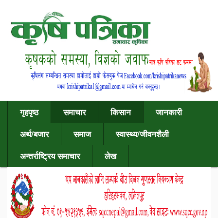
गृहपृष्ठ
समाचार
किसान
जानकारी
अर्थ/बजार
समाज
स्वास्थ्य/जीवनशैली
अन्तर्राष्ट्रिय समाचार
लेख