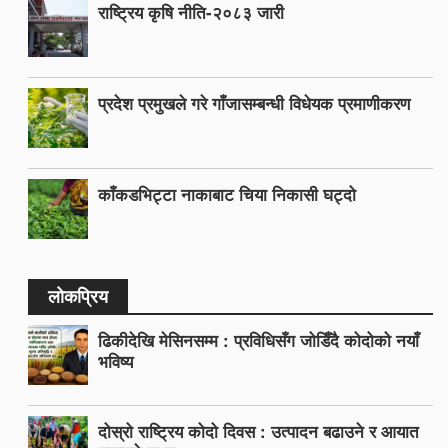
राष्ट्रिय कृषि नीति-२०८३ जारी
प्रदेश प्रमुखले गरे गाँजासम्बन्धी विधेयक प्रमाणीकरण
काँकडभिट्टा नाकाबाट चिया निकासी घट्दो
लोकप्रिय
ढिकीदेखि मेसिनसम्म : प्रविधिसँग जोडिँदै कोदोको नयाँ
भविष्य
दोस्रो राष्ट्रिय कोदो दिवस : उत्पादन बढाउने र आयात