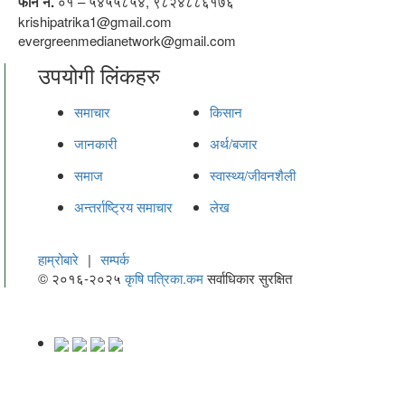
फोन नं.
०१ – ५४५५८५४, ९८२४८८६१७६
krishipatrika1@gmail.com
evergreenmedianetwork@gmail.com
उपयोगी लिंकहरु
समाचार
किसान
जानकारी
अर्थ/बजार
समाज
स्वास्थ्य/जीवनशैली
अन्तर्राष्ट्रिय समाचार
लेख
हाम्रोबारे
|
सम्पर्क
© २०१६-२०२५
कृषि पत्रिका.कम
सर्वाधिकार सुरक्षित