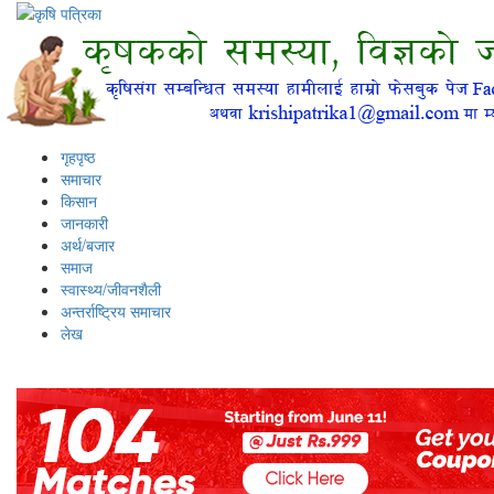
गृहपृष्ठ
समाचार
किसान
जानकारी
अर्थ/बजार
समाज
स्वास्थ्य/जीवनशैली
अन्तर्राष्ट्रिय समाचार
लेख