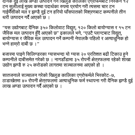
दैनिक दुई लाख अण्डा उत्पादन गर्ने खिलुङ कालिका एग्रोफर्मबाट निस्कने १२
टन सुलीलाई मुख्य कच्चा पदार्थका रुपमा प्रयोग गरी त्यसमा चार टन
गाईभैँसीको मल र झण्डै दुई टन हरियो घाँसपातको मिश्रणबाट कम्पनीले तीन
थरी उत्पादन गर्दै आएको छ ।
“यस उद्योगबाट दैनिक ३५० किलोवाट विद्युत्, १२० किलो बायोग्यास र १५ टन
जैविक मल उत्पादन हुँदै आएको छ” ढकालले भने, “एउटै प्लान्टबाट विद्युत्,
बायोग्यास र जैविक मल उत्पादन गर्ने कम्पनी नेपालकै पहिलो र अत्याधुनिक हो
भन्ने हाम्रो दाबी छ ।”
बजारमा पाइने सिलिण्डरका ग्यासभन्दा यो ग्यास २० प्रतिशत बढी टिकाउ हुने
कम्पनीले दाबीसमेत गरेको छ । नागडाँडामा ३५ रोपनी क्षेत्रफलमा रहेको शाखा
उद्योग झण्डै रु २५ करोडको लागतमा सञ्चालनमा आएको हो ।
सातजनाले सञ्चालन गरेको खिलुङ कालिका एग्रोफर्मले भिरकोट–७,
ठाडाखेतमा ४० रोपनी क्षेत्रफलमा अत्याधुनिक फर्म स्थापना गरी दैनिक झण्डै दुई
लाख अण्डा उत्पादन गर्दै आएको छ ।