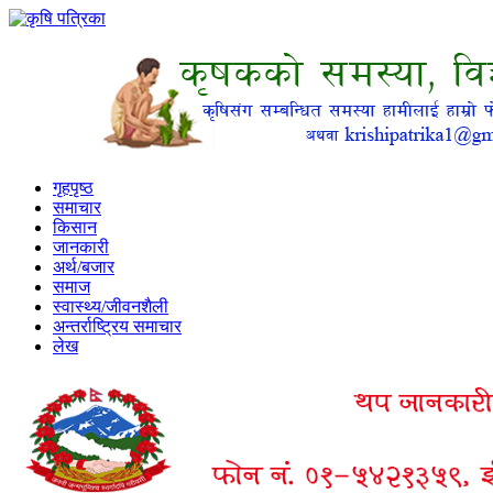
गृहपृष्ठ
समाचार
किसान
जानकारी
अर्थ/बजार
समाज
स्वास्थ्य/जीवनशैली
अन्तर्राष्ट्रिय समाचार
लेख