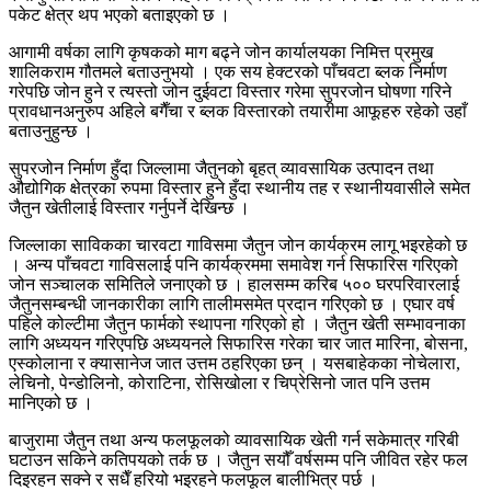
पकेट क्षेत्र थप भएको बताइएको छ ।
आगामी वर्षका लागि कृषकको माग बढ्ने जोन कार्यालयका निमित्त प्रमुख
शालिकराम गौतमले बताउनुभयो । एक सय हेक्टरको पाँचवटा ब्लक निर्माण
गरेपछि जोन हुने र त्यस्तो जोन दुईवटा विस्तार गरेमा सुपरजोन घोषणा गरिने
प्रावधानअनुरुप अहिले बगैँचा र ब्लक विस्तारको तयारीमा आफूहरु रहेको उहाँ
बताउनुहुन्छ ।
सुपरजोन निर्माण हुँदा जिल्लामा जैतुनको बृहत् व्यावसायिक उत्पादन तथा
औद्योगिक क्षेत्रका रुपमा विस्तार हुने हुँदा स्थानीय तह र स्थानीयवासीले समेत
जैतुन खेतीलाई विस्तार गर्नुपर्ने देखिन्छ ।
जिल्लाका साविकका चारवटा गाविसमा जैतुन जोन कार्यक्रम लागू भइरहेको छ
। अन्य पाँचवटा गाविसलाई पनि कार्यक्रममा समावेश गर्न सिफारिस गरिएको
जोन सञ्चालक समितिले जनाएको छ । हालसम्म करिब ५०० घरपरिवारलाई
जैतुनसम्बन्धी जानकारीका लागि तालीमसमेत प्रदान गरिएको छ । एघार वर्ष
पहिले कोल्टीमा जैतुन फार्मको स्थापना गरिएको हो । जैतुन खेती सम्भावनाका
लागि अध्ययन गरिएपछि अध्ययनले सिफारिस गरेका चार जात मारिना, बोसना,
एस्कोलाना र क्यासानेज जात उत्तम ठहरिएका छन् । यसबाहेकका नोचेलारा,
लेचिनो, पेन्डोलिनो, कोराटिना, रोसिखोला र चिप्रेसिनो जात पनि उत्तम
मानिएको छ ।
बाजुरामा जैतुन तथा अन्य फलफूलको व्यावसायिक खेती गर्न सकेमात्र गरिबी
घटाउन सकिने कतिपयको तर्क छ । जैतुन सयौँ वर्षसम्म पनि जीवित रहेर फल
दिइरहन सक्ने र सधैँ हरियो भइरहने फलफूल बालीभित्र पर्छ ।