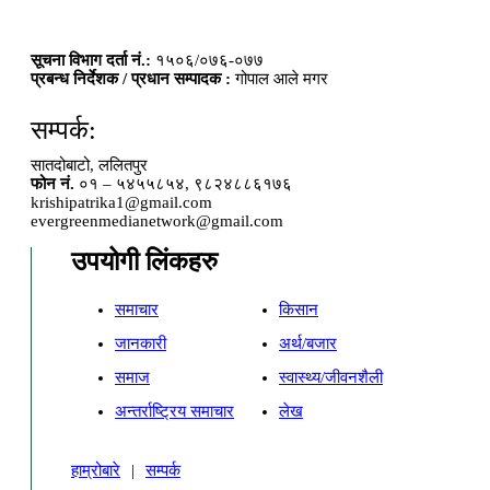
सूचना विभाग दर्ता नं.:
१५०६/०७६-०७७
प्रबन्ध निर्देशक / प्रधान सम्पादक :
गोपाल आले मगर
सम्पर्क:
सातदोबाटो, ललितपुर
फोन नं.
०१ – ५४५५८५४, ९८२४८८६१७६
krishipatrika1@gmail.com
evergreenmedianetwork@gmail.com
उपयोगी लिंकहरु
समाचार
किसान
जानकारी
अर्थ/बजार
समाज
स्वास्थ्य/जीवनशैली
अन्तर्राष्ट्रिय समाचार
लेख
हाम्रोबारे
|
सम्पर्क