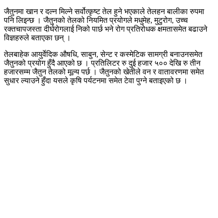
जैतुनमा खान र दल्न मिल्ने सर्वोत्कृष्ट तेल हुने भएकाले तेलहन बालीका रुपमा
पनि लिइन्छ । जैतुनको तेलको नियमित प्रयोगले मधुमेह, मुटुरोग, उच्च
रक्तचापजस्ता दीर्घरोगलाई निको पार्छ भने रोग प्रतिरोधक क्षमतासमेत बढाउने
विज्ञहरुले बताएका छन् ।
तेलबाहेक आयुर्वेदिक औषधि, साबुन, सेन्ट र कस्मेटिक सामग्री बनाउनसमेत
जैतुनको प्रयोग हुँदै आएको छ । प्रतिलिटर रु दुई हजार ५०० देखि रु तीन
हजारसम्म जैतुन तेलको मूल्य पर्छ । जैतुनको खेतीले वन र वातावरणमा समेत
सुधार ल्याउने हुँदा यसले कृषि पर्यटनमा समेत टेवा पुग्ने बताइएको छ ।