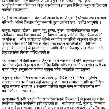
जिल्लामा हाल ६६९ हेक्टरमा जंगली जैतुन रहेको प्रधानमन्त्री कृषि
आधुनिकीकरण परियोजना जैतुन कार्यान्वयन इकाइका निमित्त प्रमुख शालिकराम
गौतमले बताउनुभयो ।
“पहिला स्थानीयवासीमा चेतनाको अभाव थियो, जैतुनलाई घाँसका रुपमा प्रयोग
गरिन्थ्यो, अहिले विस्तारै जैतुनसम्बन्धी बुझ्न लागेका छन्,” उहाँले भन्नुभयो ।
बाजुरा, बझाङ, डोल्पा, अछाम, मुगु, हुम्ला, जुम्ला, कालीकोटलगायत जैतुन
खेतीको सम्भाव्य जिल्लामा पर्छन् । विश्वमा ३० प्रजातिका जैतुन फेला परेको
तथ्यांक छ । जोन कार्यालयले पहिले स्थानीय प्रजातिकै जैतुनको संरक्षण र
प्रयोग गर्नका लागि विभिन्न कार्यक्रम सञ्चालन गरिरहेको छ । विभिन्न
सामुदायिक वनलाई जैतुन संकलनका लागि तरिका सिकाएर फल संकलन गर्ने
त्रिपालसमेत वितरण गरिँदैआएको छ ।
स्थानीयवासीले केही मात्रामा जैतुनको फल संकलन गरे पनि अनुसन्धान फार्म
कोल्टीमा रहेको जैतुन प्रशोधन मेशिन बिग्रिएपछि गत वर्षको फलसमेत त्यसै खेर
गएको जैतुन अनुसन्धान फार्मका प्रमुख जनेश भण्डारीले बताउनुभयो ।
जैतुन प्रशोधन मेशिन चलाउनका लागि प्राविधिक नहुँदा मेशिन राम्रोसँग
सञ्चालन गर्न नसकिएको उहाँ बताउनुहुन्छ । मर्मत सम्भारका लागि प्राविधिक
नहुँदा समस्या भएको छ । स्थानीय जातको जैतुन पेल्न स्थानीयवासीले नयाँ
मेशिनको माग गरेका छन् ।
प्रधानमन्त्री कृषि आधुनिकीकरण परियोजनाले जिल्लालाई जैतुनको सुपरजोन
निर्माणका लागि कार्यक्रम अघि बढाएको छ । साविकका वाई, जुकोट, जगन्नाथ
र बाधु गाविसमा सञ्चालन भरहेको कार्यक्रममा यस वर्ष १५ वटा नयाँ बगैँचा तथा