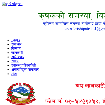
गृहपृष्ठ
समाचार
किसान
जानकारी
अर्थ/बजार
समाज
स्वास्थ्य/जीवनशैली
अन्तर्राष्ट्रिय समाचार
लेख