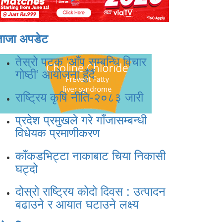
ताजा अपडेट
तेस्रो पटक ‘आँप सम्बन्धि विचार
गोष्ठी’ आयोजना हुँदैं
राष्ट्रिय कृषि नीति-२०८३ जारी
प्रदेश प्रमुखले गरे गाँजासम्बन्धी
विधेयक प्रमाणीकरण
काँकडभिट्टा नाकाबाट चिया निकासी
घट्दो
दोस्रो राष्ट्रिय कोदो दिवस : उत्पादन
बढाउने र आयात घटाउने लक्ष्य