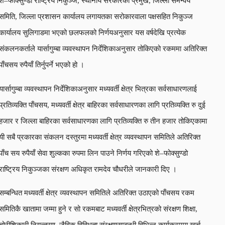
शे–फोक्सुण्डो राष्ट्रिय निकुञ्ज, स्थानीय सरकारका प्रमुख, जिल्ला समन्वय
समिति, जिल्ला प्रशासन कार्यालय लगायतका सरोकारवाला पक्षसहित निकुञ्ज
कार्यालय सुलिगाडमा भएको छलफलको निर्णयअनुसार यस वर्षदेखि प्रत्येक
संकलनकर्ताले यार्सागुम्बा व्यवस्थापन निर्देशिकाअनुसार तोकिएको रकममा अतिरिक्त
पाँचसय रुपैयाँ तिर्नुपर्ने भएको हो ।
यार्सागुम्बा व्यवस्थापन निर्देशिकाअनुसार मध्यवर्ती क्षेत्र भित्रका सर्वसाधारणलाई
प्रतिव्यक्ति पाँचसय, मध्यवर्ती क्षेत्र बाहिरका सर्वसाधारणका लागि प्रतिव्यक्ति रु दुई
हजार र जिल्ला बाहिरका सर्वसाधारणका लागि प्रतिव्यक्ति रु तीन हजार तोकिएकामा
यी सबै प्रकारका संकलन दस्तुरमा मध्यवर्ती क्षेत्र व्यवस्थापन समितिले अतिरिक्त
पाँच सय रुपैयाँ सेवा शुल्कका रुपमा लिन पाउने निर्णय गरिएको शे–फोक्सुण्डो
राष्ट्रिय निकुञ्जका संरक्षण अधिकृत रामदेव चौधरीले जानकारी दिए ।
सम्बन्धित मध्यवर्ती क्षेत्र व्यवस्थापन समितिले अतिरिक्त उठाएको पाँचसय रकम
समितिकै खातामा जम्मा हुने र सो रकमबाट मध्यवर्ती क्षेत्रभित्रको संरक्षण शिक्षा,
चोरीशिकारी नियन्त्रण, जैविक विविधता संरक्षणसम्बन्धी विभिन्न कार्यक्रममा खर्च