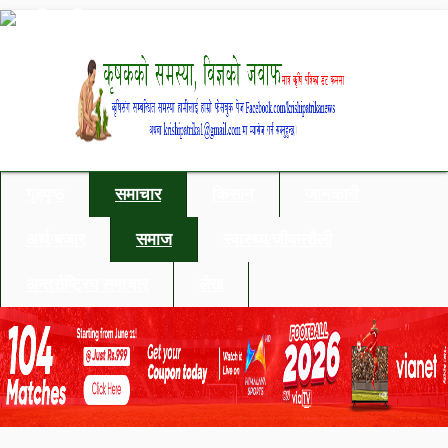
गृहपृष्ठ
समाचार
किसान
जानकारी
अर्थ/बजार
समाज
स्वास्थ्य/जीवनशैली
अन्तर्राष्ट्रिय समाचार
लेख