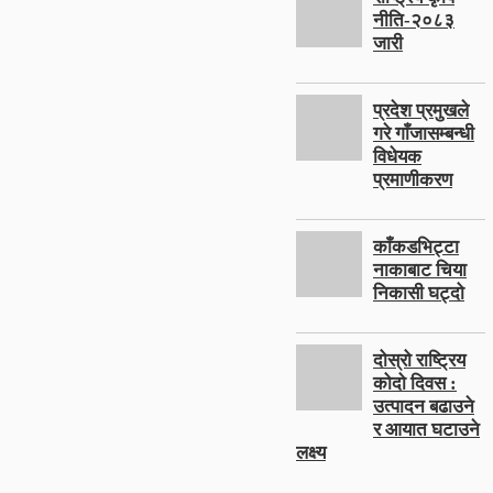
नीति-२०८३
जारी
प्रदेश प्रमुखले
गरे गाँजासम्बन्धी
विधेयक
प्रमाणीकरण
काँकडभिट्टा
नाकाबाट चिया
निकासी घट्दो
दोस्रो राष्ट्रिय
कोदो दिवस :
उत्पादन बढाउने
र आयात घटाउने
लक्ष्य