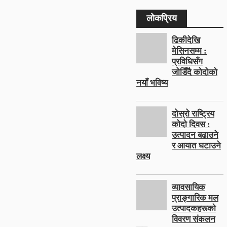
लोकप्रिय
ढिकीदेखि
मेसिनसम्म :
प्रविधिसँग
जोडिँदै कोदोको
नयाँ भविष्य
दोस्रो राष्ट्रिय
कोदो दिवस :
उत्पादन बढाउने
र आयात घटाउने
लक्ष्य
व्यावसायिक
प्राङ्गारिक मल
उत्पादकहरूको
विवरण संकलन