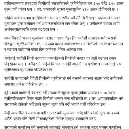
पाकिस्तानबाट ल्याइएको चिनीलाई ब्यापारीहरुले प्रतिमेट्रिक टन ३५० देखि ३९० डलर
मूल्य दावी गरेका छन् । तर, भन्सारको सूचना मूल्यसूचीमा ४६० डलर तोकिएको छ ।
अहिले पाकिस्तानमा प्रतिकिलो १०-१५ भारतीय रुपैयाँमै चिनी पाइन थालेकाले भन्सार
मूल्यांकन पुनरावलोकन गर्न आयातकर्ताहरुले माग गरेका छन् । उनीहरुले यसका लागि
अर्थमन्त्रालयमाथि दबाव बढाएका छन् ।
ब्यापारीहरुले भन्सार मूल्यांकन घटाउन दबाव दिइरहँदा स्वदेशी उत्पादक भने त्यसको
विरुद्धमा खुलेरै लागेका छन् । यसका कारण अर्थमन्त्रालयमा चिनीको भन्सार दर घटाउन
र बढाउन पालैपालो दबाव दिन जानेहरु भेटिन थालेका छन् ।
अर्थलाई स्वदेशी चिनी उत्पादक कम्पनीहरुले चिनीको भन्सार दर अझै बढाउन दबाव
दिइरहेका छन् । उनीहरुले अहिले चिनीमा लगाइँदै आएको १५ प्रतिशत भन्सारलाई ५०
प्रतिशतमा पुर्‍याउनमा गरिरहेका छन् ।
स्वदेशी उत्पादनले विदेशी चिनीसँग प्रतिस्पर्धा गर्न नसक्ने अवस्था आउने भन्दै उनीहरुले
लगातार लबिङ गरिरहेका छन् ।
दुबै पक्षको दावीलाई बेवास्ता गर्दै सरकारले सूचना मूल्यसूचीका आधारमा ४५० डलर
प्रतिमेट्रिकटन लिएर मात्रै चिनीको भन्सार पास गरिरहेको छ । तर, आयातकर्ताहरु भने
सरकारले तोकेको अहिलेको सूचना मूल्य पनि बढी भएको दावी गरिरहेका छन् ।
केही ब्यापारीले बिजकभन्दा बढी भन्सार बढी मूल्यांकन गरिए पनि बढेको मूल्य बराबरको
धरौटी राखेर पनि चिनी भित्र्याइरहेको निमित्त प्रमुख बरुवालले बताए ।
सरकारले मूल्यांकन गर्ने भन्सारले आफूलाई नोक्सान हुने अवस्था आएर भन्सार मूल्यांकन