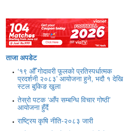
ताजा अपडेट
‘१९ औँ गोदावरी फूलको प्रतिस्पर्धात्मक
प्रदर्शनी २०८३’ आयोजना हुने, भदौ १ देखि
स्टल बुकिङ खुला
तेस्रो पटक ‘आँप सम्बन्धि विचार गोष्ठी’
आयोजना हुँदैं
राष्ट्रिय कृषि नीति-२०८३ जारी