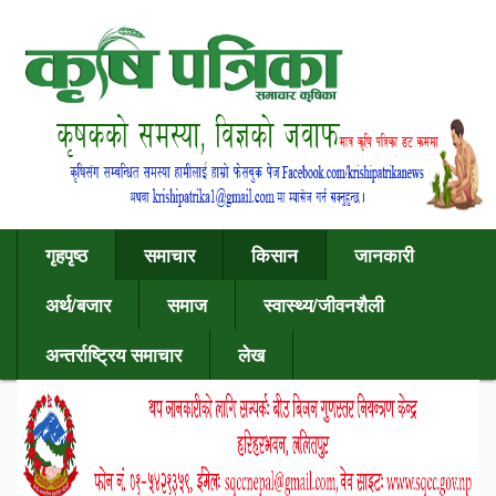
गृहपृष्ठ
समाचार
किसान
जानकारी
अर्थ/बजार
समाज
स्वास्थ्य/जीवनशैली
अन्तर्राष्ट्रिय समाचार
लेख