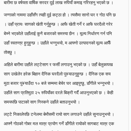
बारीमा छ वर्षयता वार्षिक सरदर दुई लाख रुपियाँ कमाइ गरिरहनु भएको छ ।
जग्गाको नाममा उहाँसँग त्यही दुई कट्ठा हो । त्यसैमा सानो घर र गोठ पनि छ
। उहाँ प्रायः सागको खेती गर्नुहुन्छ । आफै खेती गर्ने र आफै घरदैलो गरेर
बेच्ने भएकोले उहाँलाई कुनै बजारको समस्या छैन । मूल्य निर्धारण गर्न पनि
उहाँ स्वतन्त्र हुनुहुन्छ । उहाँले भन्नुभयो, म आफ्नो उत्पादनको मूल्य आफैँ
तोक्छु ।
अहिले बारीमा उहाँले लट्टेसाग र फर्सी लगाउनु भएको छ । उहाँ बेलुकापख
साग उखेलेर हरेक बिहान दैनिक घरदैलो पु¥याउनुहुन्छ । दैनिक एक सय
मुठा बजार पु¥याउँदा १० बजे सम्ममा बेचेर घर आइपुग्छु, डाँगीले भन्नुभयो ।
उहाँले साग प्रतिमुठा २५ रुपियाँका दरले बिक्री गर्दै आउनुभएको छ । केही
समयपछि पाटाको साग निस्कने उहाँले बताउनुभयो ।
लट्टे निकालेपछि टनेलमा बेमौसमी रायो साग लगाउने उहाँले सुनाउनुभयो ।
आफ्नै गोठको गोबर मल मात्र प्रयोग गर्ने डाँगीले रायोको सागबाट मात्र एक