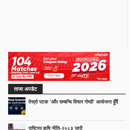
ताजा अपडेट
तेस्रो पटक ‘आँप सम्बन्धि विचार गोष्ठी’ आयोजना हुँदैं
राष्ट्रिय कृषि नीति-२०८३ जारी