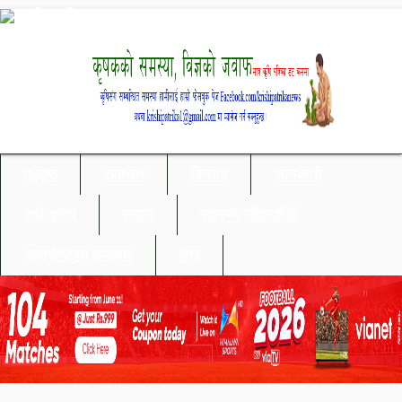
गृहपृष्ठ
समाचार
किसान
जानकारी
अर्थ/बजार
समाज
स्वास्थ्य/जीवनशैली
अन्तर्राष्ट्रिय समाचार
लेख