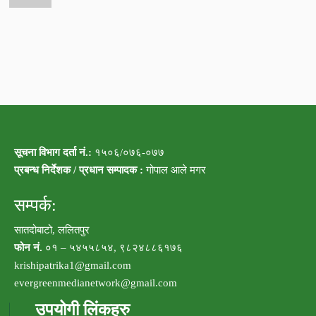
सूचना विभाग दर्ता नं.:
१५०६/०७६-०७७
प्रबन्ध निर्देशक / प्रधान सम्पादक :
गोपाल आले मगर
सम्पर्क:
सातदोबाटो, ललितपुर
फोन नं.
०१ – ५४५५८५४, ९८२४८८६१७६
krishipatrika1@gmail.com
evergreenmedianetwork@gmail.com
उपयोगी लिंकहरु