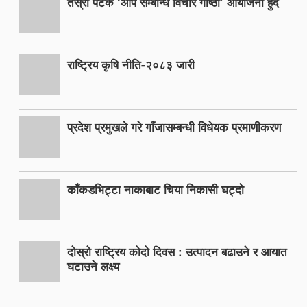
तेस्रो पटक ‘आँप सम्बन्धि विचार गोष्ठी’ आयोजना हुँदैं
राष्ट्रिय कृषि नीति-२०८३ जारी
प्रदेश प्रमुखले गरे गाँजासम्बन्धी विधेयक प्रमाणीकरण
काँकडभिट्टा नाकाबाट चिया निकासी घट्दो
दोस्रो राष्ट्रिय कोदो दिवस : उत्पादन बढाउने र आयात
घटाउने लक्ष्य