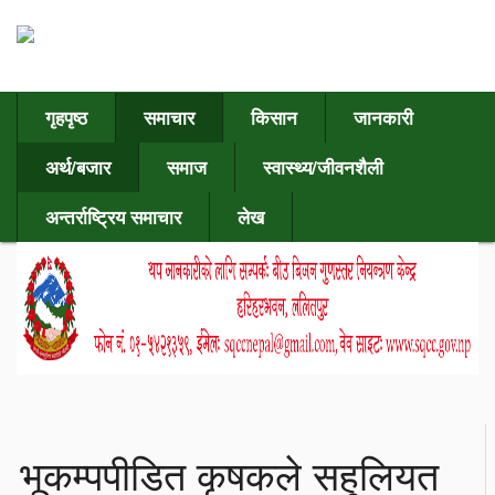
गृहपृष्ठ
समाचार
किसान
जानकारी
अर्थ/बजार
समाज
स्वास्थ्य/जीवनशैली
अन्तर्राष्ट्रिय समाचार
लेख
भूकम्पपीडित कृषकले सहुलियत