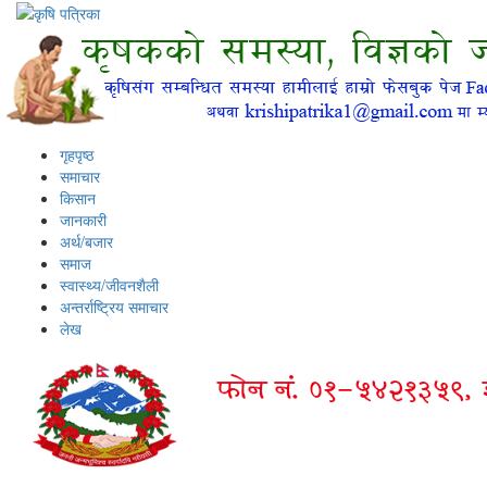
गृहपृष्ठ
समाचार
किसान
जानकारी
अर्थ/बजार
समाज
स्वास्थ्य/जीवनशैली
अन्तर्राष्ट्रिय समाचार
लेख