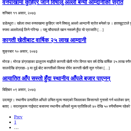
वनपाखामा कुहिएर जाने विषालु अल्लो बन्यो आम्दानीको स्रोत
शनिबार ११ असार, २०७३
डडेल्धुरा। खोला तथा वनपाखामा कुहिएर जाने विषालु अल्लो आम्दानी स्रोत बनेको छ । हातखुट्टाले छ
रुपमा अल्लोलाई लिने गरिन्छ । पशु चौपायाले खान नसक्ने हुँदा यो प्राजाति […]
कागती खेतीबाट वार्षिक २५ लाख आम्दानी
शुक्रबार १० असार, २०७३
मोरङ। मोरङ डंग्राहाका ढालुराम माझीले कागती खेती गरेर विगत चार वर्ष देखि वार्षिक २५ लाख रुपै
सालदेखि डंग्राहा–३ मा दुई बोट कागतीको विरुवा रोपेर कागती खेती सुरु गरेका […]
आयातित आँप सस्तो हुँदा स्थानीय आँपले बजार पाएनन्
बिहिबार ०९ असार, २०७३
उदयपुर। स्थानीय उत्पादित आँपले उचित मूल्य नपाएको जिल्लाका किसानले गुनासो गर्न थालेका छन् ।
बताए । सदरमुकाम गाईघाट बजारमा स्थानीय आँपको मूल्य प्रतिकिलो ४० देखि ५० रुपैयाँसम्म रहेक
Prev
1
…