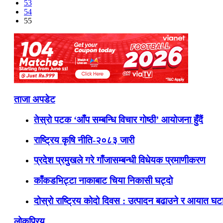
53
54
55
ताजा अपडेट
तेस्रो पटक ‘आँप सम्बन्धि विचार गोष्ठी’ आयोजना हुँदैं
राष्ट्रिय कृषि नीति-२०८३ जारी
प्रदेश प्रमुखले गरे गाँजासम्बन्धी विधेयक प्रमाणीकरण
काँकडभिट्टा नाकाबाट चिया निकासी घट्दो
दोस्रो राष्ट्रिय कोदो दिवस : उत्पादन बढाउने र आयात घटाउ
लोकप्रिय