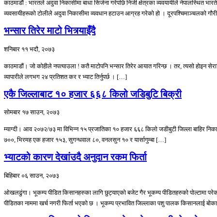
काठमाडौं : भारतले अदुवा निकासीमा बाधा सिर्जना गरेपछि निजी क्षेत्रका व्यवयायीले नेपालस्थित भारती
व्यवसायीहरूको टोलीले अदुवा निकासीमा व्यवधान हटाउन आग्रह गरेको हो । दूरपश्चिमाञ्चलको गौर
भन्सार तिरेर माटो भित्र्याइँदै
शनिबार ११ भदौ, २०७३
काठमाडौं। जो कोहीले नपत्याउला ! कतै माटोपनि भन्सार तिरेर आयात गरिन्छ । तर, त्यसो होइन सेरामि
व्यापारीले लगभग २४ प्रतिशत कर र भ्याट तिर्नुपर्छ । […]
एकै जिल्लाबाट १० हजार ६६८ किलो जडिबुटि बिक्री
सोमबार १७ साउन, २०७३
म्याग्दी। आव २०७२/७३ मा विभिन्न १५ प्रजातिका १० हजार ६६८ किलो जडीबुटी जिल्ला बाहिर न
७००, भिरमह एक हजार १५३, सुगन्धवाल ८०, वनलसुन १० र यार्सागुम्बा […]
भ्याटको कारण देखांउदै अनुदान रकम फिर्ता
बिहिबार ०६ साउन, २०७३
ओखलढुंगा। भूकम्प पीडित किसानहरुका लागि छुट्याएको बजेट गैर भूकम्प पीडितहरुको पोल्टामा 
पीडितका नाममा खर्च नगरी फिर्ता भएको छ । भूकम्प प्रभावित जिल्लाका पशु पालक किसानलाई बोक