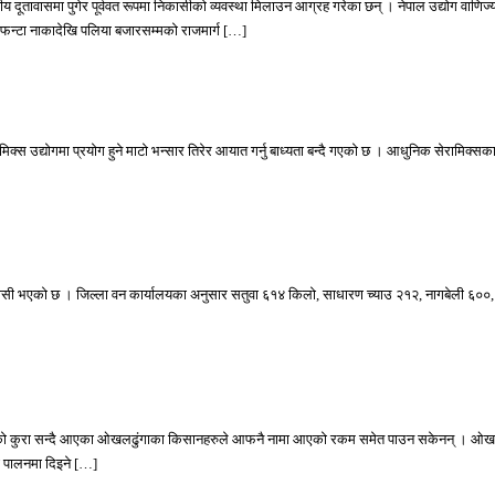
य दूतावासमा पुगेर पूर्ववत रूपमा निकासीको व्यवस्था मिलाउन आग्रह गरेका छन् । नेपाल उद्योग वाणिज्य म
ीफन्टा नाकादेखि पलिया बजारसम्मको राजमार्ग […]
क्स उद्योगमा प्रयोग हुने माटो भन्सार तिरेर आयात गर्नु बाध्यता बन्दै गएको छ । आधुनिक सेरामिक्सक
िकासी भएको छ । जिल्ला वन कार्यालयका अनुसार सतुवा ६१४ किलो, साधारण च्याउ २१२, नागबेली ६०
परेको कुरा सन्दै आएका ओखलढुंगाका किसानहरुले आफनै नामा आएको रकम समेत पाउन सकेनन् । ओखलढुं
ा पालनमा दिइने […]