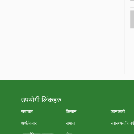
उपयोगी लिंकहरु
समाचार
किसान
जानकारी
अर्थ/बजार
समाज
स्वास्थ्य/जीवन