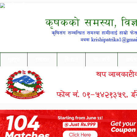
गृहपृष्ठ
समाचार
किसान
जानकारी
अर्थ/