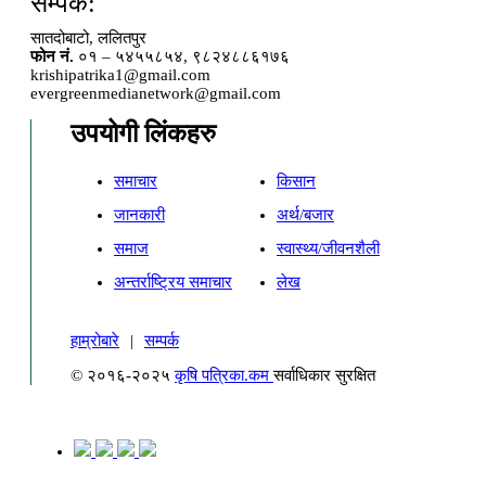
सम्पर्क:
सातदोबाटो, ललितपुर
फोन नं.
०१ – ५४५५८५४, ९८२४८८६१७६
krishipatrika1@gmail.com
evergreenmedianetwork@gmail.com
उपयोगी लिंकहरु
समाचार
किसान
जानकारी
अर्थ/बजार
समाज
स्वास्थ्य/जीवनशैली
अन्तर्राष्ट्रिय समाचार
लेख
हाम्रोबारे
|
सम्पर्क
© २०१६-२०२५
कृषि पत्रिका.कम
सर्वाधिकार सुरक्षित