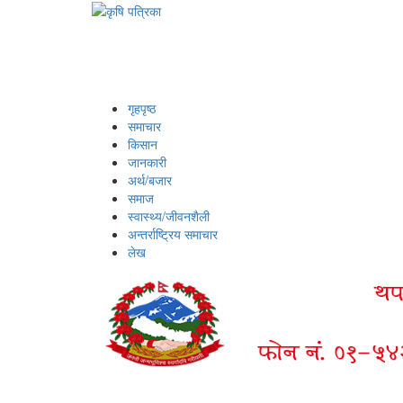
गृहपृष्ठ
समाचार
किसान
जानकारी
अर्थ/बजार
समाज
स्वास्थ्य/जीवनशैली
अन्तर्राष्ट्रिय समाचार
लेख