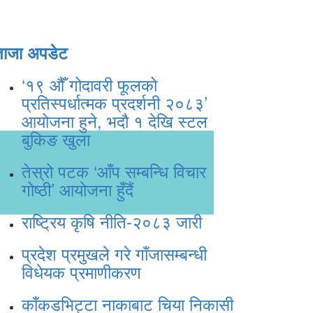
ताजा अपडेट
‘१९ औँ गोदावरी फूलको
प्रतिस्पर्धात्मक प्रदर्शनी २०८३’
आयोजना हुने, भदौ १ देखि स्टल
बुकिङ खुला
तेस्रो पटक ‘आँप सम्बन्धि विचार
गोष्ठी’ आयोजना हुँदैं
राष्ट्रिय कृषि नीति-२०८३ जारी
प्रदेश प्रमुखले गरे गाँजासम्बन्धी
विधेयक प्रमाणीकरण
काँकडभिट्टा नाकाबाट चिया निकासी