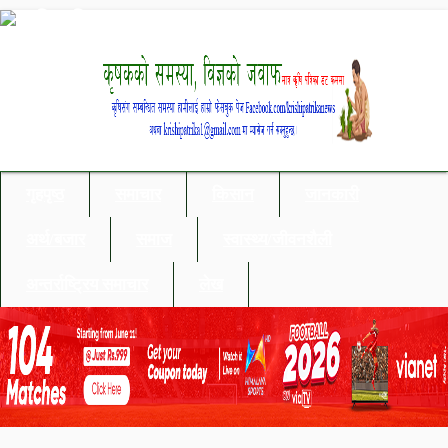
गृहपृष्ठ
समाचार
किसान
जानकारी
अर्थ/बजार
समाज
स्वास्थ्य/जीवनशैली
अन्तर्राष्ट्रिय समाचार
लेख