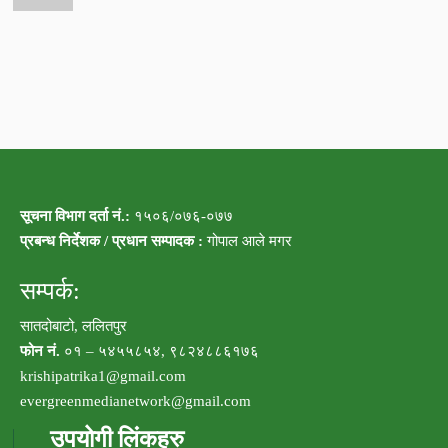
सूचना विभाग दर्ता नं.:
१५०६/०७६-०७७
प्रबन्ध निर्देशक / प्रधान सम्पादक :
गोपाल आले मगर
सम्पर्क:
सातदोबाटो, ललितपुर
फोन नं.
०१ – ५४५५८५४, ९८२४८८६१७६
krishipatrika1@gmail.com
evergreenmedianetwork@gmail.com
उपयोगी लिंकहरु